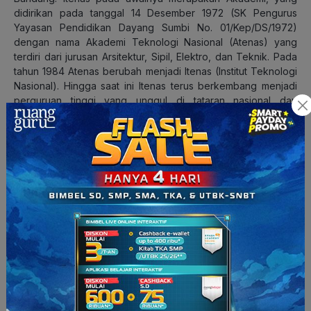
didirikan pada tanggal 14 Desember 1972 (SK Pengurus
Yayasan Pendidikan Dayang Sumbi No. 01/Kep/DS/1972)
dengan nama Akademi Teknologi Nasional (Atenas) yang
terdiri dari jurusan Arsitektur, Sipil, Elektro, dan Teknik. Pada
tahun 1984 Atenas berubah menjadi Itenas (Institut Teknologi
Nasional). Hingga saat ini Itenas terus berkembang menjadi
perguruan tinggi yang unggul di tataran nasional dan
internasional.
Jalur masuk ITENAS:
Jalur Ujian Saringan Masuk (USM)
Jalur One Day Test (ODT)
Jalur UTBK
Jalur Penelurusan Minat & Kemampuan (PMDK)
10. Universitas Surabaya (Ubaya)
Universitas Surabaya (UBAYA) adalah sebuah universitas
swasta di Surabaya, Jawa Timur, Indonesia. UBAYA memiliki
empat buah kampus, yakni Kampus Ubaya Ngagel, Kampus