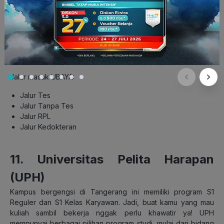
Ubaya Tenggilis, Kampus Ubaya Surabaya Barat, dan
Outdoor Campus di Trawas. Beberapa fakultas di UBAYA
antara lain seperti Fakultas Farmasi, Fakultas Hukum, Fakultas
Bisnis dan Ekonomika, Fakultas Psikologi, Fakultas Teknik,
Fakultas Teknobiologi, Fakultas Industri Kreatif, dan Fakultas
Kedokteran.
Jalur masuk UBAYA:
Jalur Tes
Jalur Tanpa Tes
Jalur RPL
Jalur Kedokteran
11. Universitas Pelita Harapan
(UPH)
Kampus bergengsi di Tangerang ini memiliki program S1
Reguler dan S1 Kelas Karyawan. Jadi, buat kamu yang mau
kuliah sambil bekerja nggak perlu khawatir ya! UPH
mempunyai berbagai pilihan program studi, mulai dari bidang