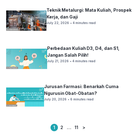
Teknik Metalurgi: Mata Kuliah, Prospek
Kerja, dan Gaji
July 22, 2026
• 4 minutes read
Perbedaan Kuliah D3, D4, dan S1,
Jangan Salah Pilih!
July 21, 2026
• 4 minutes read
Jurusan Farmasi: Benarkah Cuma
Ngurusin Obat-Obatan?
July 20, 2026
• 6 minutes read
1
2
…
11
>
Posts
pagination