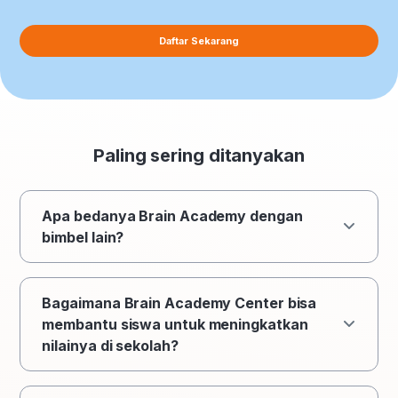
Daftar Sekarang
Paling sering ditanyakan
Apa bedanya Brain Academy dengan
bimbel lain?
Inovasi. Satu kata bermakna yang diyakini
oleh Brain Academy sebagai suatu langkah
Bagaimana Brain Academy Center bisa
awal pembeda antara Brain Academy dan
membantu siswa untuk meningkatkan
bimbingan belajar pada umumnya.
nilainya di sekolah?
Master Teachers Brain Academy
Center direkrut melalui sistem seleksi
Brain Academy Center mengusung konsep