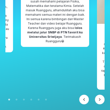
susah memahami pelajaran Fisika,
 aku
Matematika dan terutama Kimia. Setelah
enak,
masuk Ruangguru, alhamdulillah aku bisa
 dan
memahami semua materi ini dengan baik.
 juga
Ini semua karena bimbingan dari Master
cademy
Teacher dan video belajar Ruangguru.
 Kita
Karena Ruangguru juga aku bisa
lolos
l atau
melalui jalur SNBP di PTN favorit ku
san
Universitas Sriwijaya
. Terimakasih
ahnya
Bel
Ruangguru😁
aian
nya
untuk
Klin
asa ini
kela
tugas,
un
ngkat
Teac
u
sudah
aku 
 Mada
rapor
ikan,
bis