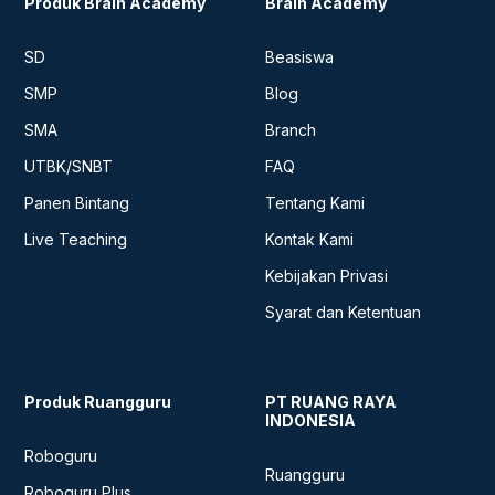
Produk Brain Academy
akademis dan membosankan. Terdapat
Brain Academy
kelas pengganti.
lounge dengan nuansa friendly untuk
diskusi dan konsultasi PR atau tugas
SD
Beasiswa
sekolah dengan Master Teacher Brain
SMP
Blog
Academy Center. Musholla pun juga
SMA
Branch
disediakan di setiap Learning Center
Brain Academy Center.
UTBK/SNBT
FAQ
Panen Bintang
Tentang Kami
Live Teaching
Kontak Kami
Kebijakan Privasi
Syarat dan Ketentuan
Produk Ruangguru
PT RUANG RAYA
INDONESIA
Roboguru
Ruangguru
Roboguru Plus