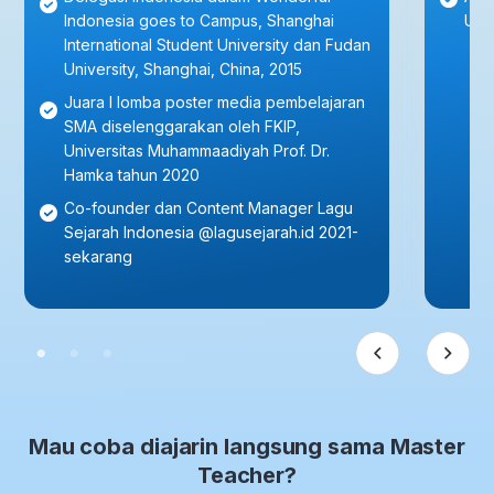
Indonesia goes to Campus, Shanghai
Uni
International Student University dan Fudan
University, Shanghai, China, 2015
Juara I lomba poster media pembelajaran
SMA diselenggarakan oleh FKIP,
Universitas Muhammaadiyah Prof. Dr.
Hamka tahun 2020
Co-founder dan Content Manager Lagu
Sejarah Indonesia @lagusejarah.id 2021-
sekarang
Mau coba diajarin langsung sama Master
Teacher?