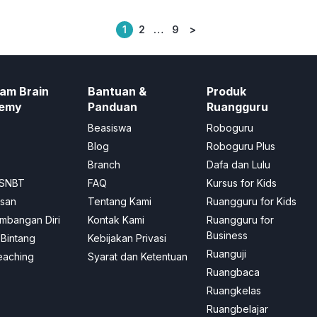
1
2
…
9
>
Posts
pagination
am Brain
Bantuan &
Produk
emy
Panduan
Ruangguru
Beasiswa
Roboguru
Blog
Roboguru Plus
Branch
Dafa dan Lulu
SNBT
FAQ
Kursus for Kids
asan
Tentang Kami
Ruangguru for Kids
mbangan Diri
Kontak Kami
Ruangguru for
Business
Bintang
Kebijakan Privasi
Ruanguji
eaching
Syarat dan Ketentuan
Ruangbaca
Ruangkelas
Ruangbelajar