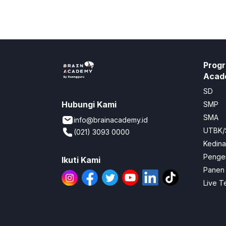
Progr
Acad
SD
Hubungi Kami
SMP
SMA
info@brainacademy.id
UTBK/
(021) 3093 0000
Kedin
Penge
Ikuti Kami
Panen 
Live T