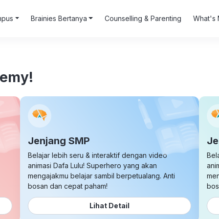
mpus
Brainies Bertanya
Counselling & Parenting
What's 
demy!
Jenjang SMP
Je
Belajar lebih seru & interaktif dengan video
Bel
animasi Dafa Lulu! Superhero yang akan
ani
mengajakmu belajar sambil berpetualang. Anti
men
bosan dan cepat paham!
bos
Lihat Detail