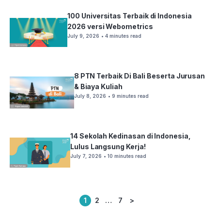
100 Universitas Terbaik di Indonesia
2026 versi Webometrics
July 9, 2026
• 4 minutes read
8 PTN Terbaik Di Bali Beserta Jurusan
& Biaya Kuliah
July 8, 2026
• 9 minutes read
14 Sekolah Kedinasan di Indonesia,
Lulus Langsung Kerja!
July 7, 2026
• 10 minutes read
1
2
…
7
>
Posts
pagination