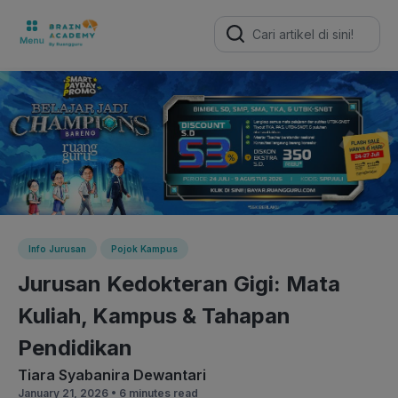
Search
for:
Info Jurusan
Pojok Kampus
Jurusan Kedokteran Gigi: Mata
Kuliah, Kampus & Tahapan
Pendidikan
Tiara Syabanira Dewantari
January 21, 2026 •
6 minutes read