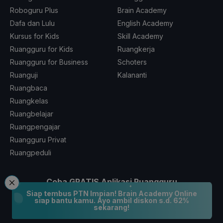
Roboguru Plus
Brain Academy
Dafa dan Lulu
English Academy
Kursus for Kids
Skill Academy
Ruangguru for Kids
Ruangkerja
Ruangguru for Business
Schoters
Ruanguji
Kalananti
Ruangbaca
Ruangkelas
Ruangbelajar
Ruangpengajar
Ruangguru Privat
Ruangpeduli
Coba GRATIS Aplikasi Ruangguru
Siap tembus PTN Impian! Brain Academy Online
siap bantu kamu. Ayo ambil diskon s.d. 62%
sekarang!