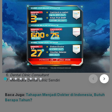
Prospek Karier Jurusan
Kedokteran Gigi
Lulusan kedokteran gigi, sudah pasti kerjanya jadi seorang
dokter gigi? Hmmm… nggak juga kok! Ada banyak peluang
karier sera profesi yang bisa jadi pilihan, berikut ini
list
karier
yang cocok untuk lulusan Jurusan Kedokteran Gigi.
Dokter Gigi di Rumah Sakit Pemerintah, Rumah Sakit
Swasta, Klinik, dan lain-lain
Dosen Kedokteran Gigi
Peneliti
Dental Technicians
Dental Business Analyst
Dental Clinic Consultant
Membuka
Dental Clinic
Sendiri
Baca Juga:
Tahapan Menjadi Dokter di Indonesia, Butuh
Berapa Tahun?