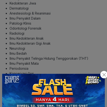
Kedokteran Jiwa
Dermatologi
Anestesiologi & Reanimasi
Ilmu Penyakit Dalam
Patologi Klinis
Odontologi Forensik
Radiologi
Ilmu Kedokteran Anak
Ilmu Kedokteran Gigi Anak
Neurologi
Ilmu Bedah
Ilmu Penyakit Telinga Hidung Tenggorokan (THT)
Ilmu Penyakit Mata
Periodonsia
Konservasi Gigi
Prostodonsia
Bedah Mulut & Maksilofasial
Ilmu Penyakit Mulut
Manajemen Praktik Kedokteran Gigi