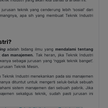
nik Industri yang akan kita bahas di artikel ini.
 jurusan teknik yang cenderung lebih ‘sosial’ dari
emangnya, apa sih yang membuat Teknik Industri
stri?
ring
adalah bidang ilmu yang
mendalami tentang
ik dan manajemen.
Tak heran, jika Teknik Industri
anya sebagai jurusan yang ‘nggak teknik banget’.
jurusan Teknik Mesin.
n Teknik Industri menekankan pada sisi manajemen
 hanya dituntut untuk mengerti seluk-beluk sebuah
ahami sistem manajemen dari sebuah pabrik. Jika
jemen sekaligus teknik, sudah pasti jurusan ini