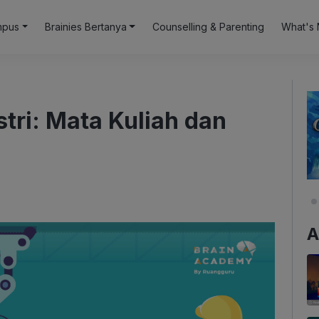
mpus
Brainies Bertanya
Counselling & Parenting
What's 
tri: Mata Kuliah dan
A