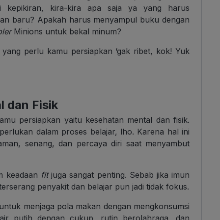
kepikiran, kira-kira apa saja ya yang harus
aran baru? Apakah harus menyampul buku dengan
bler
Minions untuk bekal minum?
l yang perlu kamu persiapkan ‘gak ribet, kok! Yuk
 dan Fisik
amu persiapkan yaitu kesehatan mental dan fisik.
erlukan dalam proses belajar, lho. Karena hal ini
man, senang, dan percaya diri saat menyambut
lam keadaan
fit
juga sangat penting. Sebab jika imun
serang penyakit dan belajar pun jadi tidak fokus.
n untuk menjaga pola makan dengan mengkonsumsi
r putih dengan cukup, rutin berolahraga, dan