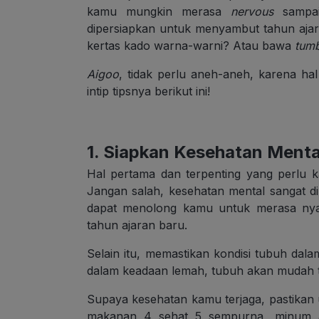
kamu mungkin merasa
nervous
sampai 
dipersiapkan untuk menyambut tahun aj
kertas kado warna-warni? Atau bawa
tum
Aigoo
, tidak perlu aneh-aneh, karena ha
intip tipsnya berikut ini!
1. Siapkan Kesehatan Mental
Hal pertama dan terpenting yang perlu k
Jangan salah, kesehatan mental sangat dip
dapat menolong kamu untuk merasa nya
tahun ajaran baru.
Selain itu, memastikan kondisi tubuh da
dalam keadaan lemah, tubuh akan mudah ter
Supaya kesehatan kamu terjaga, pastika
makanan 4 sehat 5 sempurna, minum ai