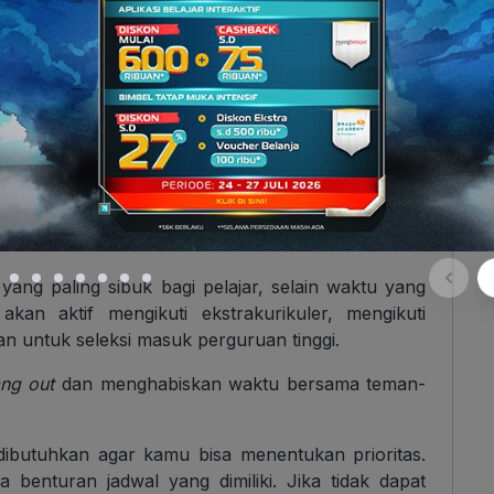
lajaran dengan lengkap (gifer.com)
 diterapkan, khususnya untuk sobat
Brainies
yang
ang paling sibuk bagi pelajar, selain waktu yang
kan aktif mengikuti ekstrakurikuler, mengikuti
an untuk seleksi masuk perguruan tinggi.
ang out
dan menghabiskan waktu bersama teman-
ibutuhkan agar kamu bisa menentukan prioritas.
ya benturan jadwal yang dimiliki. Jika tidak dapat