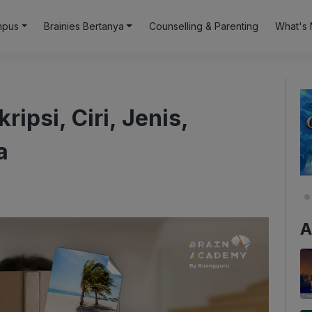
mpus
Brainies Bertanya
Counselling & Parenting
What's 
ipsi, Ciri, Jenis,
a
A