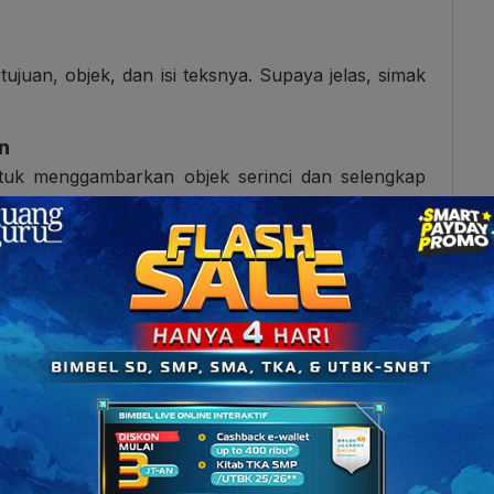
i tujuan, objek, dan isi teksnya. Supaya jelas, simak
an
 untuk menggambarkan objek serinci dan selengkap
engan begitu, pembaca bisa membayangkan objek
. Itu sebabnya, teks deskripsi melibatkan 5 kesan
at, mendengar, mengecap, merasa, dan mencium.
k
eskripsi
bersifat khusus, individual dan personal
.
deskripsikan bisa jadi berbeda meskipun jenisnya
ripsi tentang tempat wisata, kamu menggambarkan
. Namun, bisa saja temanmu menggambarkan tempat
dikunjungi beramai-ramai.