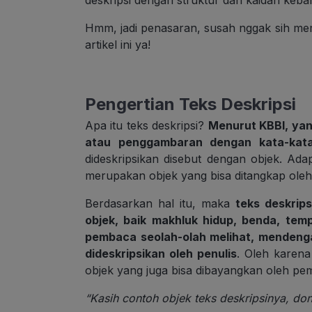
deskripsi dengan struktur dan kaidah keb
Hmm, jadi penasaran, susah nggak sih memb
artikel ini ya!
Pengertian Teks Deskripsi
Apa itu teks deskripsi?
Menurut
KBBI, yan
atau penggambaran dengan kata-kata 
dideskripsikan disebut dengan objek. Ad
merupakan objek yang bisa ditangkap oleh
Berdasarkan hal itu, maka
teks deskrip
objek, baik makhluk hidup, benda, temp
pembaca seolah-olah melihat, mendenga
dideskripsikan oleh penulis
. Oleh karena 
objek yang juga bisa dibayangkan oleh pe
“Kasih contoh objek teks deskripsinya, don