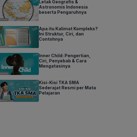
Letak Geografis &
Astronomis Indonesia
beserta Pengaruhnya
Apa itu Kalimat Kompleks?
Ini Struktur, Ciri, dan
Contohnya
Inner Child: Pengertian,
Ciri, Penyebab & Cara
Mengatasinya
Kisi-Kisi TKA SMA
Sederajat Resmi per Mata
Pelajaran