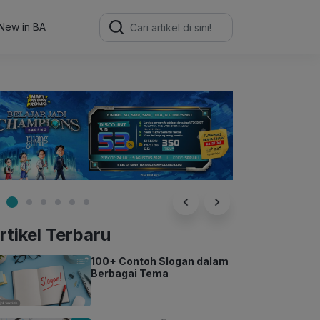
Search
for:
New in BA
rtikel Terbaru
100+ Contoh Slogan dalam
Berbagai Tema