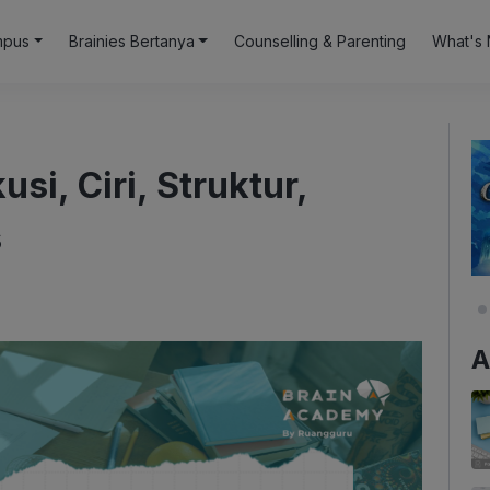
mpus
Brainies Bertanya
Counselling & Parenting
What's 
si, Ciri, Struktur,
s
A