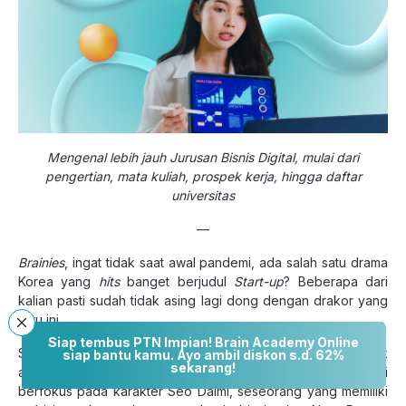
Mengenal lebih jauh Jurusan Bisnis Digital, mulai dari
pengertian, mata kuliah, prospek kerja, hingga daftar
universitas
—
Brainies
, ingat tidak saat awal pandemi, ada salah satu drama
Korea yang
hits
banget berjudul
Start-up
? Beberapa dari
kalian pasti sudah tidak asing lagi dong dengan drakor yang
Siap tembus PTN Impian! Brain Academy Online
satu ini.
siap bantu kamu. Ayo ambil diskon s.d. 62%
sekarang!
Sesuai judulnya,
Start-up
menceritakan tentang sekelompok
anak muda yang sedang membangun usaha rintisan. Drama ini