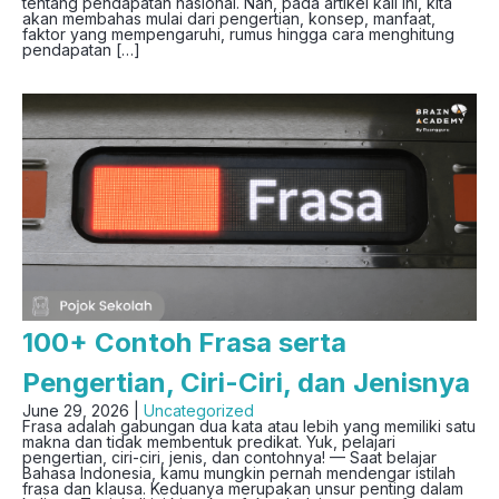
tentang pendapatan nasional. Nah, pada artikel kali ini, kita
akan membahas mulai dari pengertian, konsep, manfaat,
faktor yang mempengaruhi, rumus hingga cara menghitung
pendapatan […]
100+ Contoh Frasa serta
Pengertian, Ciri-Ciri, dan Jenisnya
June 29, 2026 |
Uncategorized
Frasa adalah gabungan dua kata atau lebih yang memiliki satu
makna dan tidak membentuk predikat. Yuk, pelajari
pengertian, ciri-ciri, jenis, dan contohnya! — Saat belajar
Bahasa Indonesia, kamu mungkin pernah mendengar istilah
frasa dan klausa. Keduanya merupakan unsur penting dalam