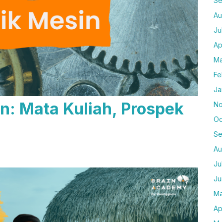
Se
Au
Ju
Ap
Ma
Fe
Ja
n: Mata Kuliah, Prospek
No
Oc
Se
Au
Ju
Ju
Ma
Ap