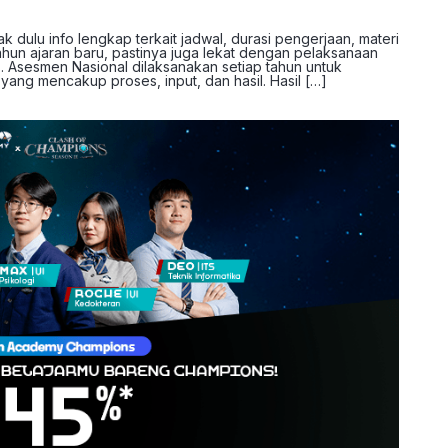
 dulu info lengkap terkait jadwal, durasi pengerjaan, materi
tahun ajaran baru, pastinya juga lekat dengan pelaksanaan
 Asesmen Nasional dilaksanakan setiap tahun untuk
ang mencakup proses, input, dan hasil. Hasil […]