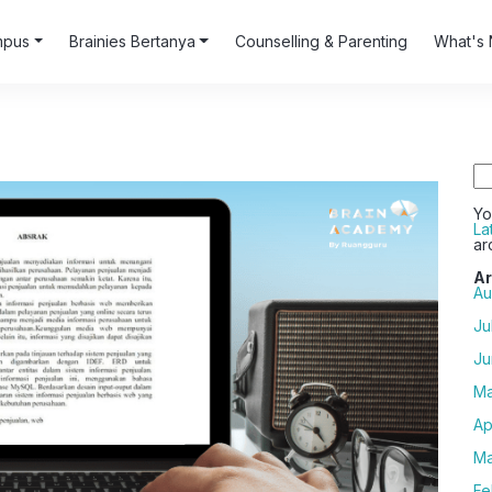
mpus
Brainies Bertanya
Counselling & Parenting
What's 
Se
for
Yo
La
ar
Ar
Au
Ju
Ju
Ma
Ap
Ma
Fe