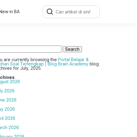
Search
for:
New in BA
arch
:
u are currently browsing the
Portal Belajar &
tihan Soal Terlengkap | Blog Brain Academy
blog
chives for July, 2025.
chives
gust 2026
ly 2026
ne 2026
y 2026
ril 2026
rch 2026
bruary 2026