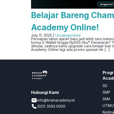
Belajar Bareng Cham
Academy Online!
July 11, 2025 |
Uncategorized
Persiapan tahun ajaran baru jadi lebih seru bar
bonus E-Wallet hingga Rp500 ribu*. Penasaran? Y
dimulai, saatnya kamu upgrade cara belajar biar 
Academy Online lagi ada promo spesial nih […]
Progr
Acad
SD
Hubungi Kami
SMP
SMA
info@brainacademy.id
UTBK/
(021) 3093 0000
Kedin