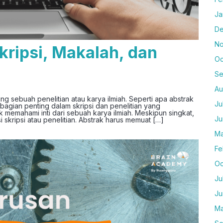
Ja
De
No
kripsi, Makalah, dan
Oc
Se
Au
 sebuah penelitian atau karya ilmiah. Seperti apa abstrak
Ju
bagian penting dalam skripsi dan penelitian yang
emahami inti dari sebuah karya ilmiah. Meskipun singkat,
Ju
i skripsi atau penelitian. Abstrak harus memuat […]
Ma
Fe
Oc
Ju
Ju
Ma