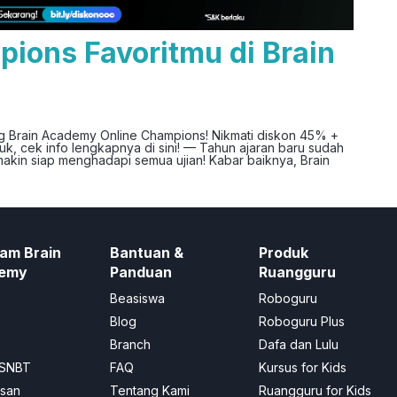
pions Favoritmu di Brain
eng Brain Academy Online Champions! Nikmati diskon 45% +
uk, cek info lengkapnya di sini! — Tahun ajaran baru sudah
makin siap menghadapi semua ujian! Kabar baiknya, Brain
am Brain
Bantuan &
Produk
emy
Panduan
Ruangguru
Beasiswa
Roboguru
Blog
Roboguru Plus
Branch
Dafa dan Lulu
SNBT
FAQ
Kursus for Kids
asan
Tentang Kami
Ruangguru for Kids