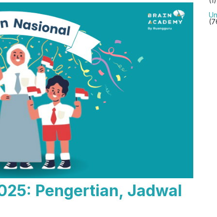
(1)
Un
(7
25: Pengertian, Jadwal