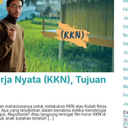
Ma
Fe
Ja
De
No
Se
Ju
Ju
Ma
rja Nyata (KKN), Tujuan
Ap
Ma
Fe
Ja
n mahasiswanya untuk melakukan KKN atau Kuliah Kerja
 — Apa yang terpikirkan dalam benakmu ketika mendengar
Ca
psi, Nepotisme? Atau langsung teringat film horor KKN di
Po
uk anak kuliahan terlebih […]
(1)
IP