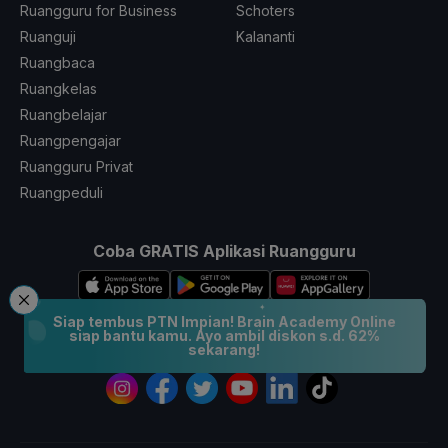
Ruangguru for Business
Schoters
Ruanguji
Kalananti
Ruangbaca
Ruangkelas
Ruangbelajar
Ruangpengajar
Ruangguru Privat
Ruangpeduli
Coba GRATIS Aplikasi Ruangguru
Siap tembus PTN Impian! Brain Academy Online
siap bantu kamu. Ayo ambil diskon s.d. 62%
sekarang!
Ikuti Kami