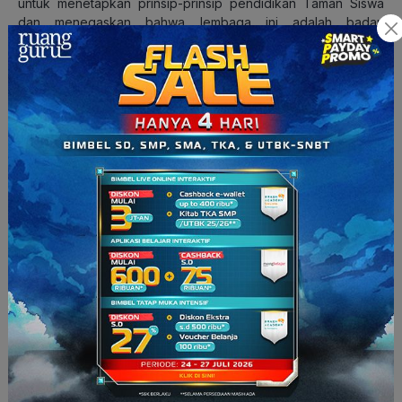
untuk menetapkan prinsip-prinsip pendidikan Taman Siswa
dan menegaskan bahwa lembaga ini adalah badan
pendidikan yang berdiri sendiri dan bebas campur tangan
pemerintah. Setelah itu, Taman Siswa berkembang pesat ke
berbagai daerah di Indonesia.
Baca juga:
Achmad Soebardjo, Perumus Proklamasi
Kemerdekaan Indonesia
Semboyan Ki Hajar Dewantara
Kamu pasti sudah tidak asing dengan semboyan Ki Hajar
Dewantara, yaitu:
Ing Ngarsa Sung Tuladha
(di depan memberi contoh),
Ing Madya Mangun Karsa
(di tengah membangun
semangat), dan
Tut Wuri Handayani
(di belakang memberi dorongan).
Filosofi ini menunjukkan pentingnya peran seorang pendidik