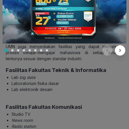
Inkubator bisnis
Skystar Ventures
UMN (techinasia.com)
Selain fasilitas-fasilitas umum yang telah disebutkan di atas,
UMN juga menyediakan fasilitas yang dapat menunjang
proses belajar-mengajar mahasiswa di setiap jurusan,
tentunya sesuai dengan standar industri.
Fasilitas Fakultas Teknik & Informatika
Lab
big data
Laboratorium fisika dasar
Lab elektronik desain
Fasilitas Fakultas Komunikasi
Studio TV
News room
Radio station