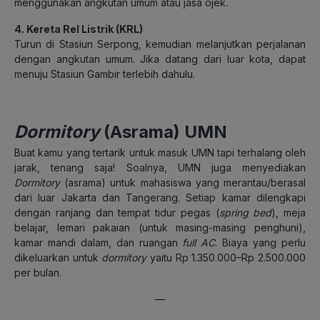
menggunakan angkutan umum atau jasa ojek.
4. Kereta Rel Listrik (KRL)
Turun di Stasiun Serpong, kemudian melanjutkan perjalanan
dengan angkutan umum. Jika datang dari luar kota, dapat
menuju Stasiun Gambir terlebih dahulu.
Dormitory
(Asrama) UMN
Buat kamu yang tertarik untuk masuk UMN tapi terhalang oleh
jarak, tenang saja! Soalnya, UMN juga menyediakan
Dormitory
(asrama) untuk mahasiswa yang merantau/berasal
dari luar Jakarta dan Tangerang. Setiap kamar dilengkapi
dengan ranjang dan tempat tidur pegas (
spring bed
), meja
belajar, lemari pakaian (untuk masing-masing penghuni),
kamar mandi dalam, dan ruangan
full AC
. Biaya yang perlu
dikeluarkan untuk
dormitory
yaitu Rp 1.350.000–Rp 2.500.000
per bulan.
—