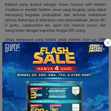
Kampus yang disebut sebagai
Green Campus with Modern
Facilities
ini memiliki fasilitas umum yang lengkap yang dapat
menunjang kegiatan perkuliahan dan aktivitas mahasiswa
lainnya. Beberapa di antaranya yaitu perpustakaan, akses Wi-
Fi gratis,
collaborative lab
,
sport hall
,
medical center
, dan
ruang teater dengan kapasitas hingga 200 orang.
Untuk mahasiswa yang tertarik untuk merintis
start-up
, UMN
juga menyediakan
Skystar Ventures
, yaitu sebuah wadah
wirausaha yang didirikan oleh UMN sejak 2013.
Skystar
Ventures
dapat menjadi
co-working space
,
venture capital
,
plus
inkubator bisnis bagi kamu yang tertarik untuk
membangun perusahaan rintisan berbasis teknologi dan
informasi.