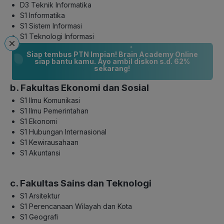
D3 Teknik Informatika
S1 Informatika
S1 Sistem Informasi
S1 Teknologi Informasi
S1 Teknik Komputer
Siap tembus PTN Impian! Brain Academy Online
S2 Teknik Informatika
siap bantu kamu. Ayo ambil diskon s.d. 62%
sekarang!
b. Fakultas Ekonomi dan Sosial
S1 Ilmu Komunikasi
S1 Ilmu Pemerintahan
S1 Ekonomi
S1 Hubungan Internasional
S1 Kewirausahaan
S1 Akuntansi
c. Fakultas Sains dan Teknologi
S1 Arsitektur
S1 Perencanaan Wilayah dan Kota
S1 Geografi