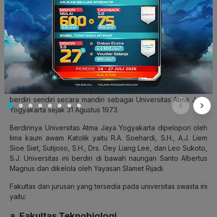
4. Universitas Atma Jaya
Yogyakarta
Universitas Atma Jaya Yogyakarta (UAJY) didirikan pada 27
September 1965. Perguruan Tinggi Swasta ini berlokasi di
Jalan Babarsari, Sleman, Daerah Istimewa Yogyakarta. PTS ini
awalnya merupakan universitas cabang dengan nama
Universitas Katolik Indonesia Atma Jaya Cabang Yogyakarta.
Universitas cabang tersebut kemudian memisahkan diri dan
berdiri sendiri secara mandiri sebagai Universitas Atma Jaya
Yogyakarta sejak 31 Agustus 1973.
Berdirinya Universitas Atma Jaya Yogyakarta dipelopori oleh
lima kaum awam Katolik yaitu R.A. Soehardi, S.H., A.J. Liem
Sioe Siet, Sutijoso, S.H., Drs. Oey Liang Lee, dan Leo Sukoto,
S.J. Universitas ini berdiri di bawah naungan Santo Albertus
Magnus dan dikelola oleh Yayasan Slamet Rijadi.
Fakultas dan jurusan yang tersedia pada universitas swasta ini
yaitu:
a. Fakultas Teknobiologi