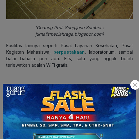
(Gedung Prof. Soegijono Sumber :
jurnalismeolahraga.blogspot.com)
Fasilitas lainnya seperti Pusat Layanan Kesehatan, Pusat
Kegiatan Mahasiswa,
perpustakaan
, laboratorium, sampai
balai bahasa pun ada. Eits, satu yang nggak boleh
terlewatkan adalah WiFi gratis.
Unit Kegiatan Mahasiswa (UKM)
UNNES
Bagi kalian yang aktif banget, nih, nggak perlu takut mati
gaya di UNNES. Di sini, kamu bisa mencoba berbagai Unit
Kegiatan Mahasiswa (UKM) yang bisa jadi pilihan kamu
menyalurkan hobi atau bakat tertentu. Mulai dari bidang
organisasi sampai bidang olahraga.