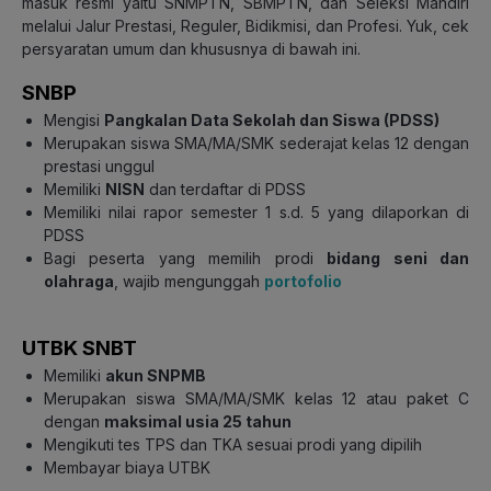
masuk resmi yaitu SNMPTN, SBMPTN, dan Seleksi Mandiri
melalui Jalur Prestasi, Reguler, Bidikmisi, dan Profesi. Yuk, cek
persyaratan umum dan khususnya di bawah ini.
SNBP
Mengisi
Pangkalan Data Sekolah dan Siswa (PDSS)
Merupakan siswa SMA/MA/SMK sederajat kelas 12 dengan
prestasi unggul
Memiliki
NISN
dan terdaftar di PDSS
Memiliki nilai rapor semester 1 s.d. 5 yang dilaporkan di
PDSS
Bagi peserta yang memilih prodi
bidang seni dan
olahraga
, wajib mengunggah
portofolio
UTBK SNBT
Memiliki
akun SNPMB
Merupakan siswa SMA/MA/SMK kelas 12 atau paket C
dengan
maksimal usia 25 tahun
Mengikuti tes TPS dan TKA sesuai prodi yang dipilih
Membayar biaya UTBK