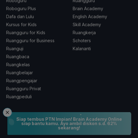
Roboguru
Ruangguru
Roboguru Plus
Brain Academy
Dafa dan Lulu
English Academy
Kursus for Kids
Skill Academy
Ruangguru for Kids
Ruangkerja
Ruangguru for Business
Schoters
Ruanguji
Kalananti
Ruangbaca
Ruangkelas
Ruangbelajar
Ruangpengajar
Ruangguru Privat
Ruangpeduli
Coba GRATIS Aplikasi Ruangguru
Siap tembus PTN Impian! Brain Academy Online
siap bantu kamu. Ayo ambil diskon s.d. 62%
sekarang!