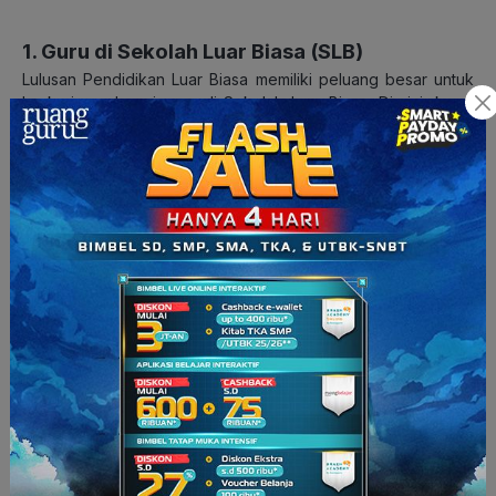
1. Guru di Sekolah Luar Biasa (SLB)
Lulusan Pendidikan Luar Biasa memiliki peluang besar untuk
berkarier sebagai guru di Sekolah Luar Biasa. Di sini, kamu
akan mengajar dan membimbing siswa dengan kebutuhan
khusus, seperti tunanetra, tunarungu, autisme, dan kondisi
lainnya.
Guru di SLB tidak hanya berperan dalam memberikan materi
pembelajaran, tetapi juga dalam membantu siswa
mengembangkan kemampuan sosial, emosional, dan
kemandirian.
2. Terapis di Pusat Rehabilitasi
Selain menjadi guru, lulusan Pendidikan Luar Biasa juga
berkesempatan untuk bekerja sebagai terapis di pusat
rehabilitasi. Di lingkungan ini, mereka bisa berperan dalam
memberikan terapi edukatif, perilaku, atau perkembangan
untuk anak-anak dan remaja dengan kebutuhan khusus.