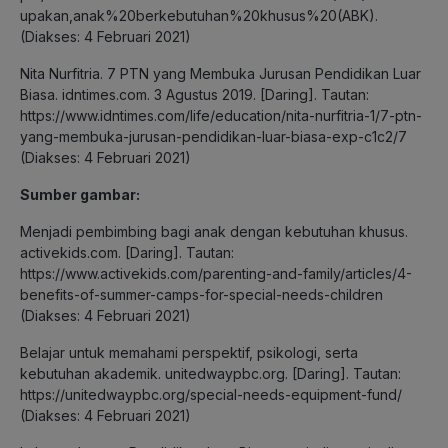
upakan,anak%20berkebutuhan%20khusus%20(ABK).
(Diakses: 4 Februari 2021)
Nita Nurfitria. 7 PTN yang Membuka Jurusan Pendidikan Luar
Biasa. idntimes.com. 3 Agustus 2019. [Daring]. Tautan:
https://www.idntimes.com/life/education/nita-nurfitria-1/7-ptn-
yang-membuka-jurusan-pendidikan-luar-biasa-exp-c1c2/7
(Diakses: 4 Februari 2021)
Sumber gambar:
Menjadi pembimbing bagi anak dengan kebutuhan khusus.
activekids.com. [Daring]. Tautan:
https://www.activekids.com/parenting-and-family/articles/4-
benefits-of-summer-camps-for-special-needs-children
(Diakses: 4 Februari 2021)
Belajar untuk memahami perspektif, psikologi, serta
kebutuhan akademik. unitedwaypbc.org. [Daring]. Tautan:
https://unitedwaypbc.org/special-needs-equipment-fund/
(Diakses: 4 Februari 2021)