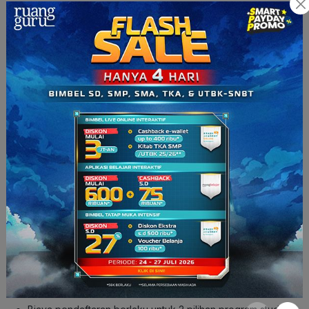
menjadi syarat, memilih lokasi CBT-UM UGM Tahun 2026
sesuai pilihan yang tersedia, kemudian mengunci data
untuk memperoleh kode pembayaran
Membayar biaya pendaftaran sesuai petunjuk
pembayaran yang ada di akun pendaftaran dengan
menggunakan kode pembayaran yang telah diperoleh
Mencetak Bukti Peserta CBT-UM UGM
Mencetak Kartu Ujian CBT-UM UGM mulai
H-
3
pelaksanaan ujian pukul 15.00 WIB
Mengikuti CBT-UM UGM sesuai jadwal yang tertera di
Kartu Ujian
Melihat pengumuman hasil seleksi
Biaya Pendaftaran UM UGM
Yogyakarta: Rp350.000
Jakarta: Rp550.000
Catatan: