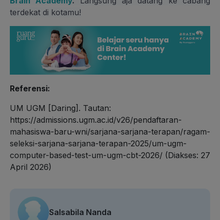
Brain Academy
.
Langsung aja datang ke cabang
terdekat di kotamu!
Referensi:
UM UGM [Daring]. Tautan:
https://admissions.ugm.ac.id/v26/pendaftaran-
mahasiswa-baru-wni/sarjana-sarjana-terapan/ragam-
seleksi-sarjana-sarjana-terapan-2025/um-ugm-
computer-based-test-um-ugm-cbt-2026/
(Diakses: 27
April 2026)
Salsabila Nanda