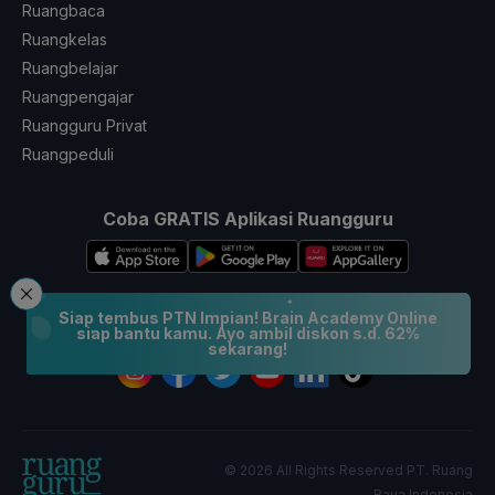
Ruangbaca
Ruangkelas
Ruangbelajar
Ruangpengajar
Ruangguru Privat
Ruangpeduli
Coba GRATIS Aplikasi Ruangguru
Siap tembus PTN Impian! Brain Academy Online
Ikuti Kami
siap bantu kamu. Ayo ambil diskon s.d. 62%
sekarang!
© 2026 All Rights Reserved PT. Ruang
Raya Indonesia