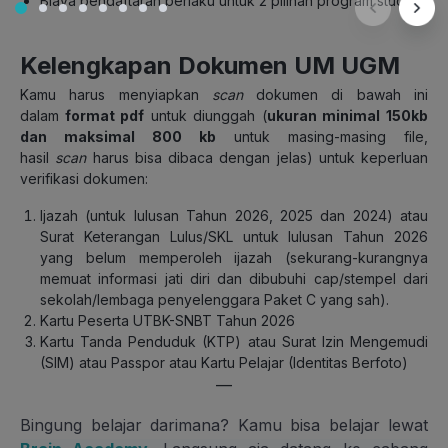
Biaya pendaftaran berlaku untuk 2 pilihan program studi.
Kelengkapan Dokumen UM UGM
Kamu harus menyiapkan
scan
dokumen di bawah ini
dalam
format pdf
untuk diunggah (
ukuran minimal 150kb
dan maksimal 800 kb
untuk masing-masing file,
hasil
scan
harus bisa dibaca dengan jelas) untuk keperluan
verifikasi dokumen:
Ijazah (untuk lulusan Tahun 2026, 2025 dan 2024) atau
Surat Keterangan Lulus/SKL untuk lulusan Tahun 2026
yang belum memperoleh ijazah (sekurang-kurangnya
memuat informasi jati diri dan dibubuhi cap/stempel dari
sekolah/lembaga penyelenggara Paket C yang sah).
Kartu Peserta UTBK-SNBT Tahun 2026
Kartu Tanda Penduduk (KTP) atau Surat Izin Mengemudi
(SIM) atau Passpor atau Kartu Pelajar (Identitas Berfoto)
—
Bingung belajar darimana? Kamu bisa belajar lewat