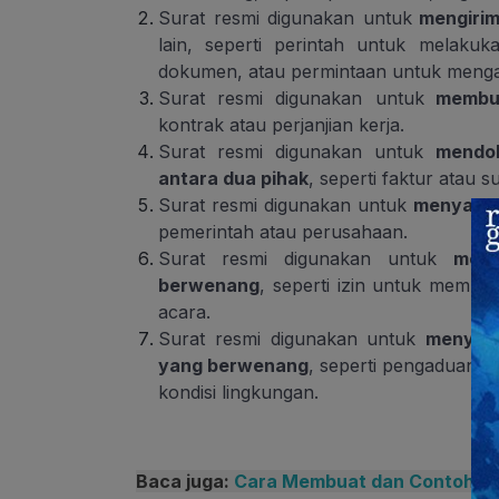
Surat resmi digunakan untuk
mengirim
lain, seperti perintah untuk melak
dokumen, atau permintaan untuk meng
Surat resmi digunakan untuk
membua
kontrak atau perjanjian kerja.
Surat resmi digunakan untuk
mendok
antara dua pihak
, seperti faktur atau s
Surat resmi digunakan untuk
menyampai
pemerintah atau perusahaan.
Surat resmi digunakan untuk
memi
berwenang
, seperti izin untuk memb
acara.
Surat resmi digunakan untuk
menyam
yang berwenang
, seperti pengaduan t
kondisi lingkungan.
Baca juga:
Cara Membuat dan Contoh Abs