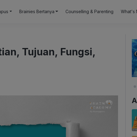
mpus
Brainies Bertanya
Counselling & Parenting
What's 
ian, Tujuan, Fungsi,
A