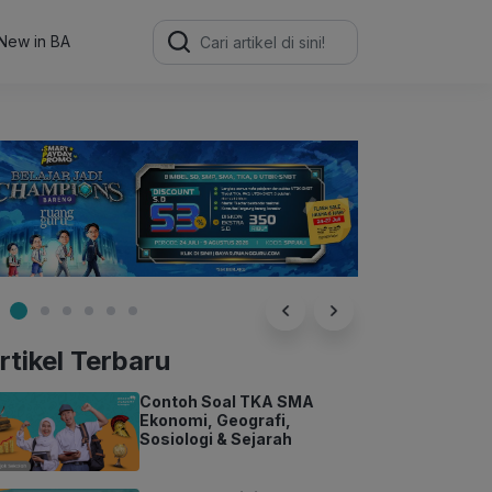
Search
for:
New in BA
rtikel Terbaru
Contoh Soal TKA SMA
Ekonomi, Geografi,
Sosiologi & Sejarah