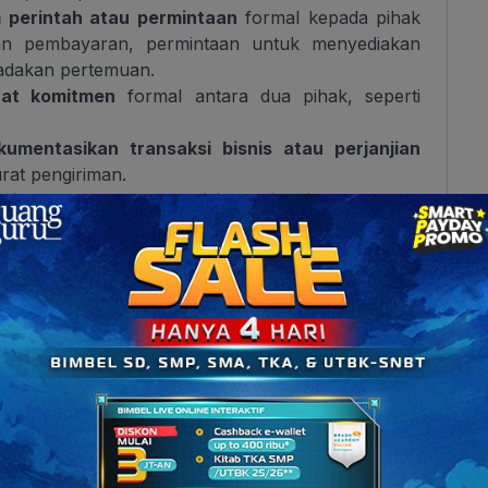
 perintah atau permintaan
formal kepada pihak
ukan pembayaran, permintaan untuk menyediakan
adakan pertemuan.
t komitmen
formal antara dua pihak, seperti
umentasikan transaksi bisnis atau perjanjian
urat pengiriman.
kan laporan atau hasil investigasi
oleh instansi
nta izin atau persetujuan dari pihak yang
angun gedung atau persetujuan untuk mengadakan
paikan pengaduan atau keluhan kepada pihak
entang pelayanan yang buruk atau keluhan tentang
trak untuk Karya Ilmiah