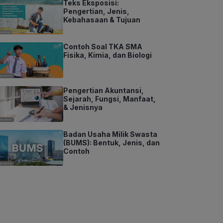
Teks Eksposisi:
Pengertian, Jenis,
Kebahasaan & Tujuan
Contoh Soal TKA SMA
Fisika, Kimia, dan Biologi
Pengertian Akuntansi,
Sejarah, Fungsi, Manfaat,
& Jenisnya
Badan Usaha Milik Swasta
(BUMS): Bentuk, Jenis, dan
Contoh