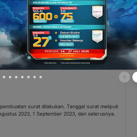
erikat dengan struktur tertentu. Hal inilah yang
engan surat lainnya. Berikut bagian-bagian penting
s dan memuat nama instansi, logo instansi, alamat,
pembuatan surat dilakukan. Tanggal surat meliputi
 Agustus 2023, 1 September 2023, dan seterusnya.