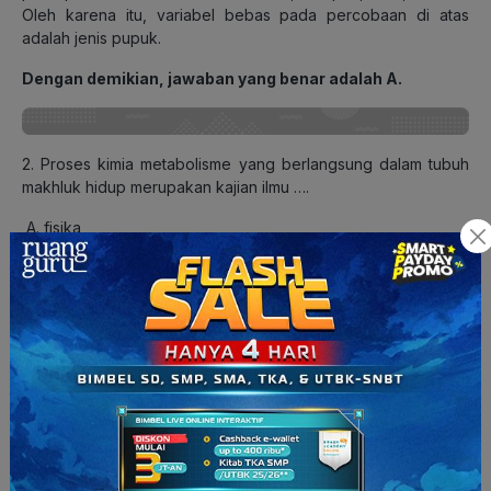
Oleh karena itu, variabel bebas pada percobaan di atas
adalah jenis pupuk.
Dengan demikian, jawaban yang benar adalah A.
2. Proses kimia metabolisme yang berlangsung dalam tubuh
makhluk hidup merupakan kajian ilmu ….
fisika
anatomi
morfologi
biokimia
toksikologi
Pembahasan:
Biokimia dapat diartikan sebagai ilmu yang membahas tentang
dasar-dasar kimia dari kehidupan. Biokimia juga dapat
diartikan sebagai ilmu yang membahas tentang zat-zat kimia