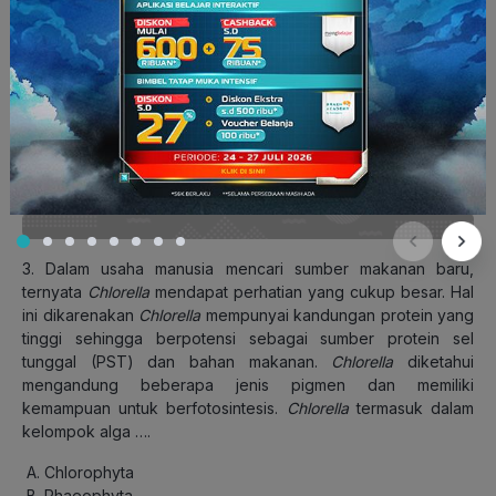
penyusun tubuh makhluk hidup serta reaksi-reaksi dan
proses kimia yang berlangsung di dalam tubuh makhluk
hidup. Reaksi dan proses kimia yang berlangsung didalam
tubuh makhluk hidup atau didalam sel ini disebut dengan
metabolisme. Dengan definisi ini dapat dipahami bahwa
biokimia mencakup atau bersinggungan dengan sebagian
bahasan dalam biologi sel dan biologi molekuler.
Dengan demikian, pilihan jawaban yang benar adalah D.
3. Dalam usaha manusia mencari sumber makanan baru,
ternyata
Chlorella
mendapat perhatian yang cukup besar. Hal
ini dikarenakan
Chlorella
mempunyai kandungan protein yang
tinggi sehingga berpotensi sebagai sumber protein sel
tunggal (PST) dan bahan makanan.
Chlorella
diketahui
mengandung beberapa jenis pigmen dan memiliki
kemampuan untuk berfotosintesis.
Chlorella
termasuk dalam
kelompok alga ….
Chlorophyta
Phaeophyta