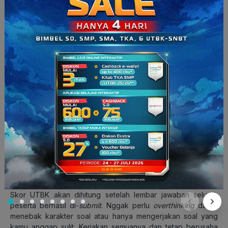
‘bertempur’ di UTBK, nih!
1. Jangan ragu untuk menjawab soal
Ingat, sistem IRT tidak memberikan poin minus pada soal yang
kamu jawab salah. Jadi, pede aja, ya. Usahakan lembar
jawabanmu terisi semua.
2. Metode eliminasi
Nggak usah panik kalau lupa rumus atau teori. Kamu bisa
menggunakan metode eliminasi untuk memilih opsi jawaban.
Semakin sedikit opsi jawaban yang tersisa, semakin besar
peluangmu untuk menjawab benar.
3. Jangan pikirkan skor
Skor UTBK akan dihitung setelah lembar jawaban seluruh
peserta berhasil di-
submit
. Nggak perlu
overthinking
dalam
menebak karakter soal atau hanya mengerjakan soal yang
kamu anggap sulit. Kerjakan semuanya dan tetap berusaha