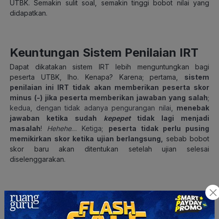
UTBK. Semakin sulit soal, semakin tinggi bobot nilai yang
didapatkan.
Keuntungan Sistem Penilaian IRT
Dapat dikatakan sistem IRT lebih menguntungkan bagi
peserta UTBK, lho. Kenapa? Karena; pertama,
sistem
penilaian ini IRT tidak akan memberikan peserta skor
minus (-) jika peserta memberikan jawaban yang salah
;
kedua, dengan tidak adanya pengurangan nilai,
menebak
jawaban ketika sudah
kepepet
tidak lagi menjadi
masalah
!
Hehehe
… Ketiga;
peserta tidak perlu pusing
memikirkan skor ketika ujian berlangsung,
sebab bobot
skor baru akan ditentukan setelah ujian selesai
diselenggarakan.
Strategi Mengerjakan Soal IRT
Nah, ada beberapa strategi yang perlu kamu pahami sebelum