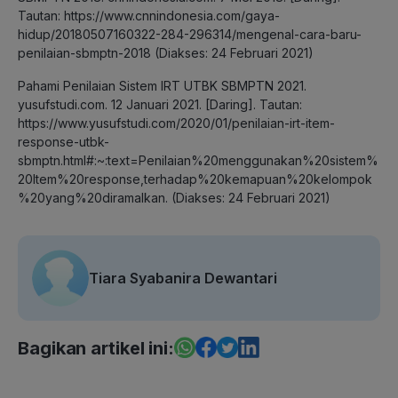
Tautan: https://www.cnnindonesia.com/gaya-
hidup/20180507160322-284-296314/mengenal-cara-baru-
penilaian-sbmptn-2018 (Diakses: 24 Februari 2021)
Pahami Penilaian Sistem IRT UTBK SBMPTN 2021.
yusufstudi.com. 12 Januari 2021. [Daring]. Tautan:
https://www.yusufstudi.com/2020/01/penilaian-irt-item-
response-utbk-
sbmptn.html#:~:text=Penilaian%20menggunakan%20sistem%
20Item%20response,terhadap%20kemapuan%20kelompok
%20yang%20diramalkan. (Diakses: 24 Februari 2021)
Tiara Syabanira Dewantari
Bagikan artikel ini: