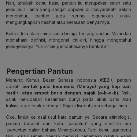
Nah, tahukah kamu kalau pantun itu merupakan salah satu
jenis puisi lama yang sangat populer di masyarakat? Selain
menghibur, pantun juga sering digunakan untuk
mengungkapkan nasihat atau perasaan penyairnya.
Kali ini, kita akan sama-sama belajar tentang pantun. Mulai dari
memahami definisi, mengenal ciri-ciri, hingga mengetahui
jenis-jenisnya. Yuk simak pembahasanya berikut ini!
Pengertian Pantun
Menurut Kamus Besar Bahasa Indonesia (KBBI), pantun
adalah
bentuk puisi Indonesia (Melayu) yang tiap bait
terdiri atas empat baris dengan sajak (a-b-a-b)
. Nah,
sajak merupakan kesamaan bunyi pada akhir baris atau
kalimat agar enak didengar. Sajak disebut juga sebagai rima.
Oke, lanjut ke asal usul kata pantun ya. Secara etimologis,
pantun berasal dari kata ‘patuntun’ yang memiliki arti
‘penuntun’ dalam bahasa Minangkabau. Tapi, kamu juga perlu
tahu kalau setiap daerah memiliki penamaan pantun yang