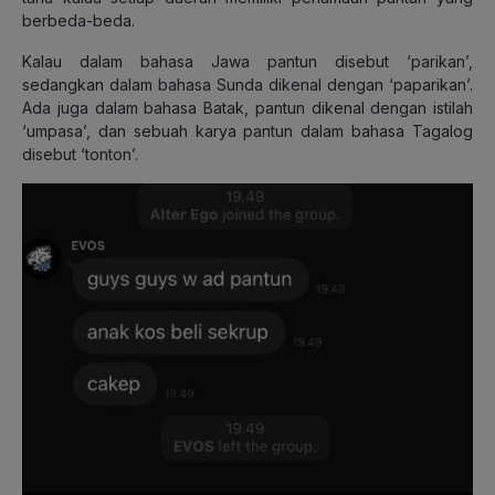
berbeda-beda.
Kalau dalam bahasa Jawa pantun disebut ‘parikan’,
sedangkan dalam bahasa Sunda dikenal dengan ‘paparikan’.
Ada juga dalam bahasa Batak, pantun dikenal dengan istilah
‘umpasa’, dan sebuah karya pantun dalam bahasa Tagalog
disebut ‘tonton’.