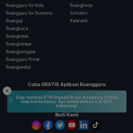
Ruangguru for Kids
Ruangkerja
Ruangguru for Business
Schoters
Ruanguji
Kalananti
Ruangbaca
Ruangkelas
Ruangbelajar
Ruangpengajar
Ruangguru Privat
Ruangpeduli
Coba GRATIS Aplikasi Ruangguru
Siap tembus PTN Impian! Brain Academy Online
siap bantu kamu. Ayo ambil diskon s.d. 62%
sekarang!
Ikuti Kami