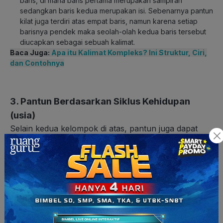
baris, di mana baris pertama merupakan sampiran
sedangkan baris kedua merupakan isi. Sebenarnya pantun
kilat juga terdiri atas empat baris, namun karena setiap
barisnya pendek maka seolah-olah kedua baris tersebut
diucapkan sebagai sebuah kalimat.
Baca Juga:
Apa itu Kalimat Kompleks? Ini Struktur, Ciri,
dan Contohnya
3. Pantun Berdasarkan Siklus Kehidupan
(usia)
Selain kedua kelompok di atas, pantun juga dapat
dikelompokkan berdasarkan siklus kehidupan atau
usia.
Pantun anak-anak
, jenis dapat menggambarkan suka
maupun duka saat masa kanak-kanak.
Pantun orang muda
, pantun jenis ini berhubungan
dengan kehidupan pada masa muda, biasanya bermakna
tentang perkenalan, hubungan asmara dan rumah tangga,