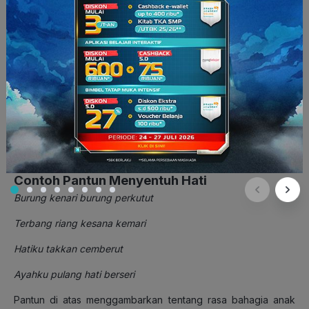
perasaan (iri, iba, kasih sayang, dan sejenisnya), dan
nasib.
Pantun orang tua
, biasanya berisikan tentang adat,
budaya, agama, nasihat, dan sejenisnya.
Contoh Pantun dan Penjelasannya
Setelah memahami definisi, ciri-ciri, hingga jenis pantun,
apakah kamu sudah ada bayangan tentang cara untuk
membuat pantun? Supaya lebih jelas lagi, ayo kita kupas
contoh-contoh pantun berikut ini.
Contoh Pantun Menyentuh Hati
Burung kenari burung perkutut
Terbang riang kesana kemari
Hatiku takkan cemberut
Ayahku pulang hati berseri
Pantun di atas menggambarkan tentang rasa bahagia anak