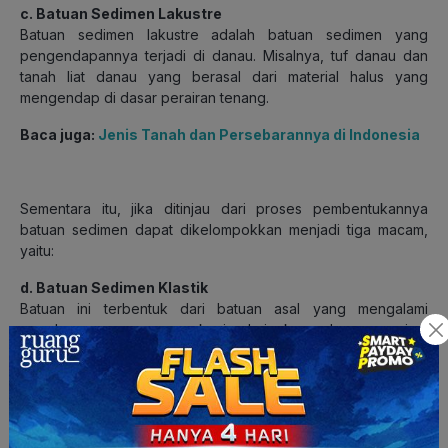
c. Batuan Sedimen Lakustre
Batuan sedimen lakustre adalah batuan sedimen yang
pengendapannya terjadi di danau. Misalnya, tuf danau dan
tanah liat danau yang berasal dari material halus yang
mengendap di dasar perairan tenang.
Baca juga:
Jenis Tanah dan Persebarannya di Indonesia
Sementara itu, jika ditinjau dari proses pembentukannya
batuan sedimen dapat dikelompokkan menjadi tiga macam,
yaitu:
d. Batuan Sedimen Klastik
Batuan ini terbentuk dari batuan asal yang mengalami
penghancuran secara mekanis dari ukuran besar menjadi
kecil. Setelah itu, materialnya mengendap dan menyatu
membentuk batuan sedimen klastik. Contoh batuan sedimen
klastik adalah batuan konglomerat, batuan pasir, dan batu
lempung (shale).