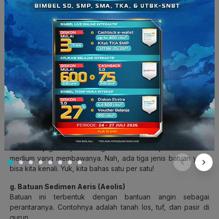
e. Batuan Sedimen Kimiawi
Proses terbentuknya batuan ini dipengaruhi oleh proses
kimiawi, seperti penguapan, pelarutan, dan dehidrasi. Salah
satu contoh batuan sedimen kimiawi yang terjadi secara
langsung adalah batuan sedimen kapur, termasuk stalaktit dan
stalagmit yang sering ditemukan di gua kapur.
f. Batuan Sedimen Organik
Jenis batuan ini terbentuk dengan bantuan organisme,
seperti sisa-sisa makhluk hidup yang tertimbun di dasar laut.
Contohnya adalah kerang dan terumbu karang.
Selain berdasarkan proses pembentukannya, batuan
sedimen juga dapat dibagi berdasarkan perantara atau
medium yang membawanya. Nah, ada tiga jenis batuan yang
bisa kita kenali. Yuk, kita bahas satu per satu!
g. Batuan Sedimen Aeris (Aeolis)
Batuan ini terbentuk dengan bantuan angin sebagai
perantaranya. Contohnya adalah tanah los, tuf, dan pasir di
gurun.