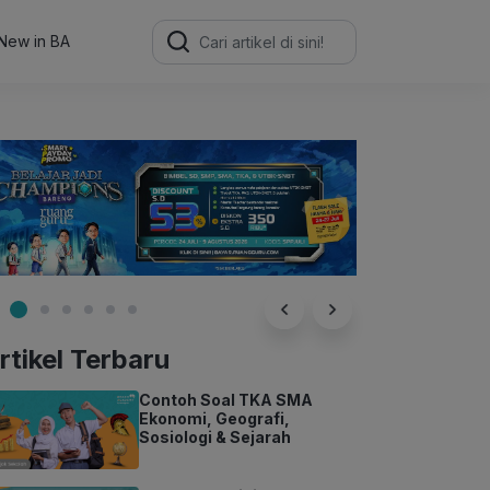
Search
for:
New in BA
rtikel Terbaru
Contoh Soal TKA SMA
Ekonomi, Geografi,
Sosiologi & Sejarah