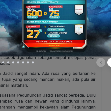
elatihan dan pelestarian budaya angklung.
yang terkandung di dalamnya, pada tanggal 18
 sebagai Warisan Budaya Takbenda Dunia oleh
 sejuk. Dengan ketinggian ribuan meter di atas
t cocok digunakan sebagai tempat melepas penat
padat.
 Jadid sangat indah. Ada rusa yang berlarian ke
a tupai yang sedang mencari makan, ada pula air
sinar matahari.
u suasana Pegunungan Jadid sangat berbeda. Dulu
mbak rusa dan hewan yang dilindungi lainnya.
mbarangan mengambil kekayaan alam Pegunungan