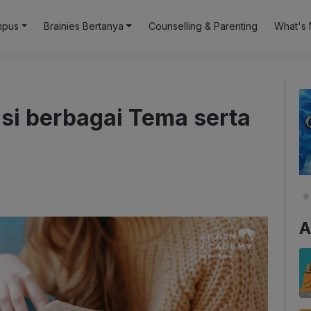
mpus
Brainies Bertanya
Counselling & Parenting
What's 
si berbagai Tema serta
A