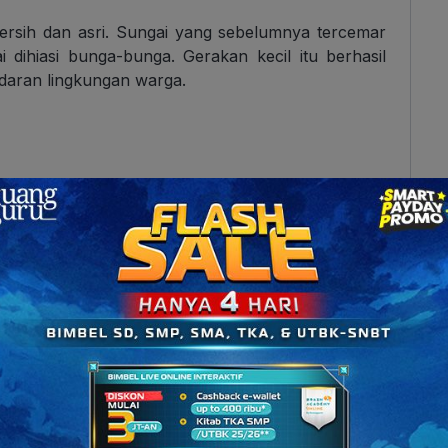
bersih dan asri. Sungai yang sebelumnya tercemar
i dihiasi bunga-bunga. Gerakan kecil itu berhasil
daran lingkungan warga.
rah Angklung
 yang berasal dari Jawa Barat, terbuat dari bambu
lat musik ini sudah dikenal sejak zaman Kerajaan
m berbagai upacara adat, seperti untuk memohon
 membangkitkan semangat para prajurit yang akan
nada-nada pentatonik atau nada dasar. Namun,
nama Daeng Soetigna mengembangkan angklung
inkan lagu-lagu modern seperti alat musik barat.
idnya, Udjo Ngalagena, yang mendirikan Saung