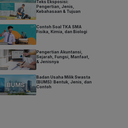
Teks Eksposisi:
Pengertian, Jenis,
Kebahasaan & Tujuan
Contoh Soal TKA SMA
Fisika, Kimia, dan Biologi
Pengertian Akuntansi,
Sejarah, Fungsi, Manfaat,
& Jenisnya
Badan Usaha Milik Swasta
(BUMS): Bentuk, Jenis, dan
Contoh