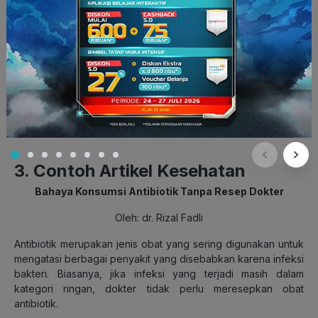
lengkap dan mudah banget kan? Kamu hanya perlu teliti
dalam mempersiapkan dokumen yang dibutuhkan agar
proses penyetujuan visa kamu menjadi lebih mudah, cepat,
dan lancar. Nah, kalau visa udah di tangan, kini persiapkan
diri untuk mencari beberapa destinasi menarik yang bisa
kamu eksplor selama di Korea.
(Sumber: https://blog.tiket.com/cara-membuat-visa-korea/)
3. Contoh Artikel Kesehatan
Bahaya Konsumsi Antibiotik Tanpa Resep Dokter
Oleh: dr. Rizal Fadli
Antibiotik merupakan jenis obat yang sering digunakan untuk
mengatasi berbagai penyakit yang disebabkan karena infeksi
bakteri. Biasanya, jika infeksi yang terjadi masih dalam
kategori ringan, dokter tidak perlu meresepkan obat
antibiotik.