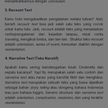
menambahkannya dengan
conclusion
.
3. Recount Text
Kamu hobi mengabadikan pengalaman melalui tulisan?
Nah
,
berarti
recount text
bisa jadi salah satu teks yang cocok
untuk kamu tulis. Jadi,
recount
adalah teks yang menjelaskan
cerita/pengalaman dari kejadian lampau, misal cerita
traveling
, mengikuti lomba, dan lain-lain. Struktur teks recount
adalah
orientation, series of event,
kemudian diakhiri dengan
reorientation
.
4. Narrative Text (Teks Naratif)
Apakah kamu sering mendengarkan kisah Cinderella dan
sepatu kacanya?
Yap!
Itu merupakan salah satu contoh dari
narrative text
atau narasi yang bersifat fiktif dan menghibur.
Narrative text
merupakan sebuah teks yang biasa dijadikan
sebagai bahan
story telling
atau dongeng bahasa Indonesia
mau pun bahasa Inggris. Generic structure dari
narrative text
adalah
orientation, complication, resolution
, dan yang terakhir
reorientation
.