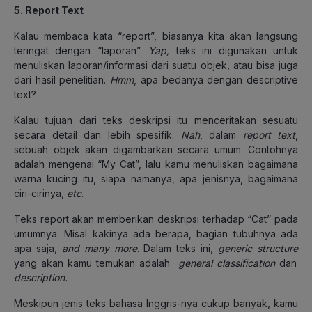
5. Report Text
Kalau membaca kata “report”, biasanya kita akan langsung
teringat dengan “laporan”.
Yap,
teks ini digunakan untuk
menuliskan laporan/informasi dari suatu objek, atau bisa juga
dari hasil penelitian.
Hmm
, apa bedanya dengan descriptive
text?
Kalau tujuan dari teks deskripsi itu menceritakan sesuatu
secara detail dan lebih spesifik.
Nah
, dalam
report text
,
sebuah objek akan digambarkan secara umum. Contohnya
adalah mengenai “My Cat”, lalu kamu menuliskan bagaimana
warna kucing itu, siapa namanya, apa jenisnya, bagaimana
ciri-cirinya,
etc
.
Teks report akan memberikan deskripsi terhadap “Cat” pada
umumnya. Misal kakinya ada berapa, bagian tubuhnya ada
apa saja,
and many more
. Dalam teks ini,
generic structure
yang akan kamu temukan adalah
general classification
dan
description.
Meskipun jenis teks bahasa Inggris-nya cukup banyak, kamu