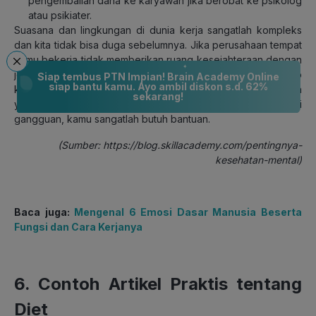
pengembalian dana ke karyawan jika berobat ke psikolog
atau psikiater.
Suasana dan lingkungan di dunia kerja sangatlah kompleks
dan kita tidak bisa duga sebelumnya. Jika perusahaan tempat
kamu bekerja tidak memberikan ruang kesejahteraan dengan
jelas, para atasan yang memiliki ekspektasi tinggi terhadap
Siap tembus PTN Impian! Brain Academy Online
siap bantu kamu. Ayo ambil diskon s.d. 62%
kerjamu, ditambah lagi dengan segala kerumitan pekerjaan
sekarang!
yang membuatmu lelah secara mental hingga mengalami
gangguan, kamu sangatlah butuh bantuan.
(Sumber: https://blog.skillacademy.com/pentingnya-
kesehatan-mental)
Baca juga:
Mengenal 6 Emosi Dasar Manusia Beserta
Fungsi dan Cara Kerjanya
6. Contoh Artikel Praktis tentang
Diet