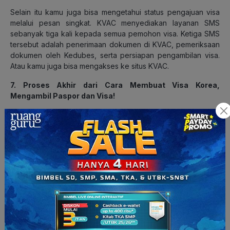
Selain itu kamu juga bisa mengetahui status pengajuan visa
melalui pesan singkat. KVAC menyediakan layanan SMS
sebanyak tiga kali kepada semua pemohon visa. Ketiga SMS
tersebut adalah penerimaan dokumen di KVAC, pemeriksaan
dokumen oleh Kedubes, serta persiapan pengambilan visa.
Atau kamu juga bisa mengakses ke situs KVAC.
7. Proses Akhir dari Cara Membuat Visa Korea,
Mengambil Paspor dan Visa!
Yep, setelah pengajuan visa kamu diterima, maka kamu bisa
mengambil paspor dan juga visa yang kamu ajukan. Berbeda
dengan saat penyerahan formulir, pengambilan paspor dan
visa hanya berlangsung pada pukul 11.00 WIB – 16.00 WIB.
Jangan lupa untuk membawa tanda terima yang diberikan
saat proses pengajuan aplikasi pendaftaran. Kamu hanya
perlu menaruh tanda terima tersebut di sebuah keranjang dan
menunggu giliran kamu dipanggil. Sekarang, tinggal waktunya
mempersiapkan diri untuk terbang ke Korea!
Yeay! Bagaimana nih? Cara membuat visa Korea di atas