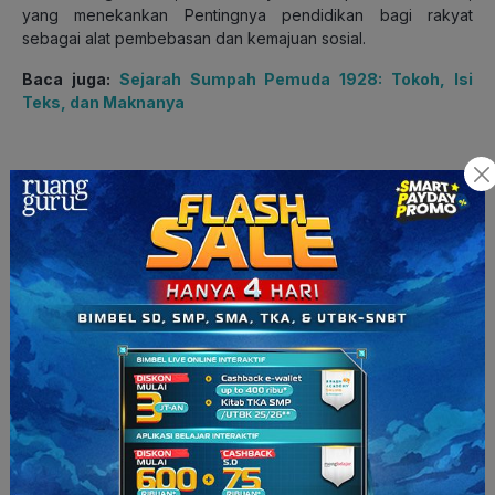
yang menekankan Pentingnya pendidikan bagi rakyat
sebagai alat pembebasan dan kemajuan sosial.
Baca juga:
Sejarah Sumpah Pemuda 1928: Tokoh, Isi
Teks, dan Maknanya
Buku-Buku Tan Malaka
Tan Malaka memiliki karya berupa buku yang menunjukkan
pemikiran kritis dan visit besarnya untuk bangsa Indonesia.
Yuk, simak beberapa buku Tan Malaka berikut ini!
1. Madilog Tan Malaka
Madilog
adalah karya Tan Malaka yang paling terkenal. Dalam
buku ini ia menjelaskan bahwa kemajuan manusia berjalan
melalui tiga tahap: logika mistika, filsafat, dan ilmu
pengetahuan (sains). Menurutnya, selama Indonesia masih
terjebak dalam cara berpikir mistis, bangsa ini akan sulit maju
dan merdeka sepenuhnya. Karena itu,
Madilog
ditulis sebagai
jalan keluar agar masyarakat bisa berpikir lebih rasional dan