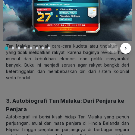
ilmiah.
2. Aksi Massa
Buku
Aksi Massa
membahas pentingnya gerakan rakyat yang
terorganisir dan sadar untuk mencapai kemerdekaan sejati.
Tan Malaka menolak cara-cara kudeta atau tindakan kecil
yang tidak melibatkan rakyat, karena baginya revolusi harus
muncul dari kebutuhan ekonomi dan politik masyarakat
banyak. Buku ini menjadi seruan agar rakyat bangkit dari
ketertinggalan dan membebaskan diri dari sistem kolonial
serta feodal.
3. Autobiografi Tan Malaka: Dari Penjara ke
Penjara
Autobiografi ini berisi kisah hidup Tan Malaka yang penuh
perjuangan, mulai dari masa penjara di Hindia Belanda dan
Filipina hingga perjalanan panjangnya di berbagai negara