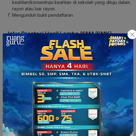
keahlian/konsentrasi keahlian di sekolah yang dituju dalam
rayon atau luar rayon.
Mengunduh bukti pendaftaran.
Jalur Prestasi Hasil Lomba (SMA/SMK)
Login ke situs spmbjatim.net dengan menggunakan NISN,
Tanggal Penerbitan KK/SKD, dan PIN.
Untuk SMA, memilih 1 (satu) sekolah yang dituju dalam
rayon atau luar rayon yang berbatasan.
Untuk SMK, memilih 1 (satu) kompetensi
keahlian/konsentrasi keahlian di sekolah yang dituju dalam
rayon atau luar rayon .
Mengisi data prestasi/penghargaan dan mengunggah
bukti dokumen prestasi/penghargaan.
Mengunduh bukti pendaftaran.
Jalur Nilai Prestasi Akademik (SMA/SMK)
Login ke situs spmbjatim.net dengan menggunakan NISN,
Tanggal Penerbitan KK/SKD, dan PIN.