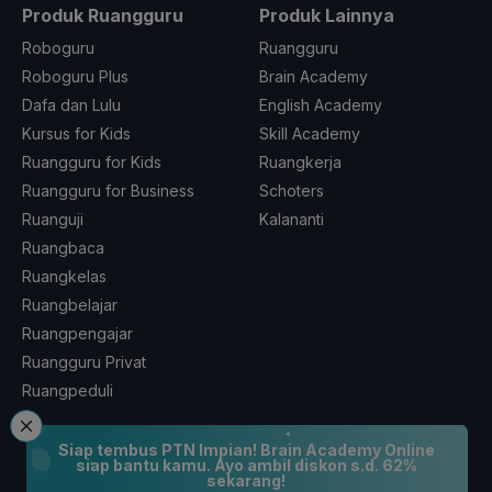
Produk Ruangguru
Produk Lainnya
Roboguru
Ruangguru
Roboguru Plus
Brain Academy
Dafa dan Lulu
English Academy
Kursus for Kids
Skill Academy
Ruangguru for Kids
Ruangkerja
Ruangguru for Business
Schoters
Ruanguji
Kalananti
Ruangbaca
Ruangkelas
Ruangbelajar
Ruangpengajar
Ruangguru Privat
Ruangpeduli
Siap tembus PTN Impian! Brain Academy Online
Coba GRATIS Aplikasi Ruangguru
siap bantu kamu. Ayo ambil diskon s.d. 62%
sekarang!