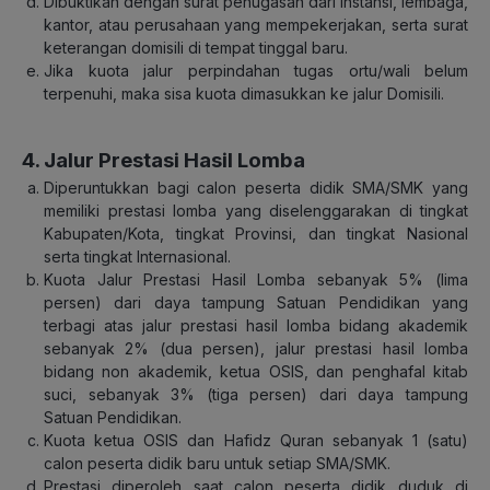
Dibuktikan dengan surat penugasan dari instansi, lembaga,
kantor, atau perusahaan yang mempekerjakan, serta surat
keterangan domisili di tempat tinggal baru.
Jika kuota jalur perpindahan tugas ortu/wali belum
terpenuhi, maka sisa kuota dimasukkan ke jalur Domisili.
4. Jalur Prestasi Hasil Lomba
Diperuntukkan bagi calon peserta didik SMA/SMK yang
memiliki prestasi lomba yang diselenggarakan di tingkat
Kabupaten/Kota, tingkat Provinsi, dan tingkat Nasional
serta tingkat Internasional.
Kuota Jalur Prestasi Hasil Lomba sebanyak 5% (lima
persen) dari daya tampung Satuan Pendidikan yang
terbagi atas jalur prestasi hasil lomba bidang akademik
sebanyak 2% (dua persen), jalur prestasi hasil lomba
bidang non akademik, ketua OSIS, dan penghafal kitab
suci, sebanyak 3% (tiga persen) dari daya tampung
Satuan Pendidikan.
Kuota ketua OSIS dan Hafidz Quran sebanyak 1 (satu)
calon peserta didik baru untuk setiap SMA/SMK.
Prestasi diperoleh saat calon peserta didik duduk di