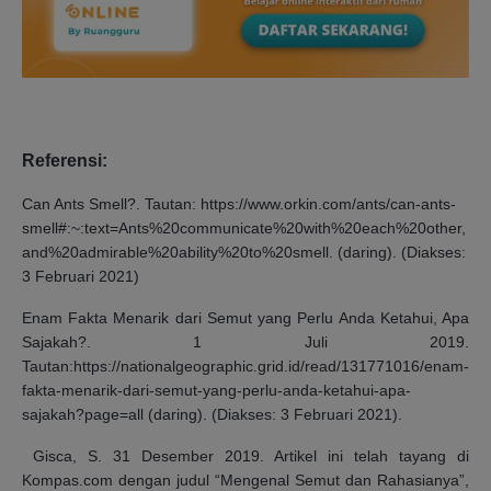
Referensi:
Can Ants Smell?. Tautan: https://www.orkin.com/ants/can-ants-
smell#:~:text=Ants%20communicate%20with%20each%20other,
and%20admirable%20ability%20to%20smell. (daring). (Diakses:
3 Februari 2021)
Enam Fakta Menarik dari Semut yang Perlu Anda Ketahui, Apa
Sajakah?. 1 Juli 2019.
Tautan:https://nationalgeographic.grid.id/read/131771016/enam-
fakta-menarik-dari-semut-yang-perlu-anda-ketahui-apa-
sajakah?page=all (daring). (Diakses: 3 Februari 2021).
Gisca, S. 31 Desember 2019. Artikel ini telah tayang di
Kompas.com dengan judul “Mengenal Semut dan Rahasianya”,