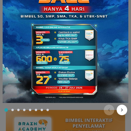
Sekarang kamu sudah mengetahui kan kenapa semut
mengeluarkan bau.
Yap
, bau pada semut digunakan sebagai
bentuk pertahanan diri menghadapi bahaya.
Siapa sangka, meskipun kecil ternyata semut mempunyai
kemampuan yang unik untuk bertahan hidup. Kalau kamu ingin
bertanya seputar keunikan binatang, jangan lupa tulis di komen
ya!
Siapa tau pertanyaan bisa dijawab oleh Brain Academy.
Jangan lupa juga untuk belajar menggunakan
Brain Academy
Online
! Karena BA Online menyediakan akses khusus untuk
kamu yang ingin konsultasi seputar pelajaran akademis
bersama master teacher unggulan.
Yuk
gabung, banyak diskon
menanti kamu,
lho!