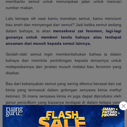
membantu semut untuk menunjukan jalan untuk mencari
sumber makan.
Lalu kenapa sih saat kamu menekan semut, kamu mencium
bau aneh dan menyengat dari semut? Jadi ketika semut sedang
dalam bahaya, ia akan
mensekresi zat feromon, lagi-lagi
gunanya untuk memberi tanda bahaya atau terdapat
ancaman dari musuh kepada semut lainnya.
Seolah-olah semut ingin memberitahukan bahwa ia dalam
bahaya dan meminta pertolongan kepada temannya untuk
melepaskannya dari jeratan musuh melalui bau feromon yang
.
disebar
Bau dari kebanyakan semut yang sering ditemui berasal dari zat
kimia yang termasuk dalam golongan senyawa kimia
methyl
ketones
. Di mana senyawa kimia ini juga dapat diproduksi oleh
jamur
penicillium
yang biasanya terdapat di dalam kelapa yang
membusuk.
Dapat dikatakan
bahw
a
bau yang dihasilkan semut seperti
bau kelapa yang membusuk.