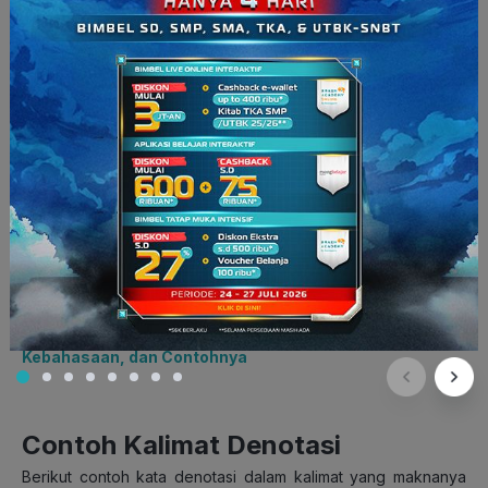
kalimat denotasi sangat diperlukan untuk meminimalisir
penafsiran yang subjektif.
Misalnya, saat kita menyebutkan “meja hijau”, artinya meja
tersebut memang berwarna hijau, bukan meja hijau
pengadilan.
Kalimat denotasi memberikan analisis yang kuat dalam diskusi
dan penyampaian informasi secara objektif. Dalam konteks
akademik, ilmiah, atau hukum, kalimat denotasi digunakan
untuk menyampaikan temuan atau argumen yang dapat diuji
kebenarannya.
Baca juga:
Pengertian Teks Diskusi, Ciri, Struktur,
Kebahasaan, dan Contohnya
Contoh Kalimat Denotasi
Berikut contoh kata denotasi dalam kalimat yang maknanya