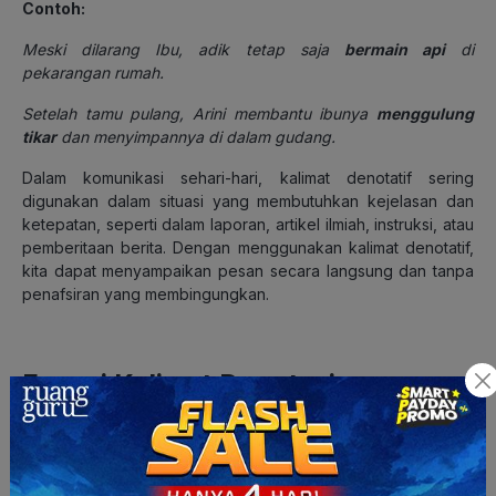
Contoh:
Meski dilarang Ibu, adik tetap saja
bermain api
di
pekarangan rumah.
Setelah tamu pulang, Arini membantu ibunya
menggulung
tikar
dan menyimpannya di dalam gudang.
Dalam komunikasi sehari-hari, kalimat denotatif sering
digunakan dalam situasi yang membutuhkan kejelasan dan
ketepatan, seperti dalam laporan, artikel ilmiah, instruksi, atau
pemberitaan berita. Dengan menggunakan kalimat denotatif,
kita dapat menyampaikan pesan secara langsung dan tanpa
penafsiran yang membingungkan.
Fungsi Kalimat Denotasi
Kalimat denotasi berfungsi agar pembaca bisa
memahami pesan tanpa keraguan
. Makna denotasi adalah
makna yang sebenarnya, lugas, dan tidak ambigu karena
diperoleh dari tangkapan panca indera kita. Itu sebabnya,