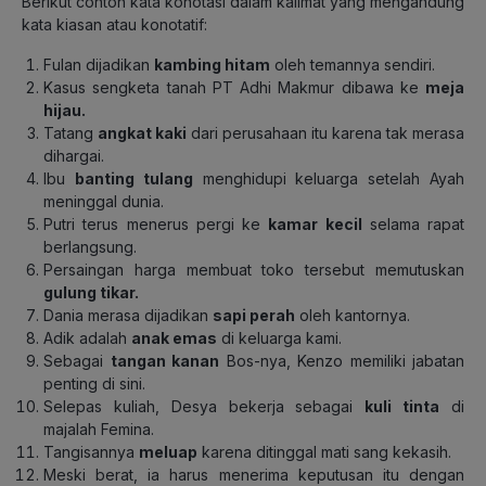
Berikut contoh kata konotasi dalam kalimat yang mengandung
kata kiasan atau konotatif:
Fulan dijadikan
kambing hitam
oleh temannya sendiri.
Kasus sengketa tanah PT Adhi Makmur dibawa ke
meja
hijau.
Tatang
angkat kaki
dari perusahaan itu karena tak merasa
dihargai.
Ibu
banting tulang
menghidupi keluarga setelah Ayah
meninggal dunia.
Putri terus menerus pergi ke
kamar kecil
selama rapat
berlangsung.
Persaingan harga membuat toko tersebut memutuskan
gulung tikar.
Dania merasa dijadikan
sapi perah
oleh kantornya.
Adik adalah
anak emas
di keluarga kami.
Sebagai
tangan kanan
Bos-nya, Kenzo memiliki jabatan
penting di sini.
Selepas kuliah, Desya bekerja sebagai
kuli tinta
di
majalah Femina.
Tangisannya
meluap
karena ditinggal mati sang kekasih.
Meski berat, ia harus menerima keputusan itu dengan