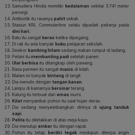
Samudera Hindia memiliki
kedalaman
sekitar 3.741 meter
persegi.
Antibiotik itu rasanya
pahit
sekali.
Stasiun KRL Commuterline selalu dipadati pekerja pada
dini hari.
Batu itu sangat
keras
ketika dipegang.
Di rak itu ada banyak
buku
pelajaran sekolah.
Seekor
kambing hitam
sedang makan rumput di ladang.
Petani itu
membanting padi
setelah panen.
Ular berbisa
itu ditangkap oleh pawang.
Rasa permen itu sangat
manis
di lidah.
Malam ini banyak
bintang
di langit.
Dia menulis dengan
tangan kanan
.
Lampu di kamarnya
bersinar
terang.
Kalung itu terbuat dari
emas
murni.
Kilat
menyambar pohon itu saat hujan deras.
Dia sedang menyeimbangkan dirinya di
ujung tanduk
sapi
.
Pelita
itu diletakkan di atas meja kayu.
Dia menutup
ember
itu dengan rapat.
Pohon itu tetap
berdiri tegak
meskipun diterpa angin