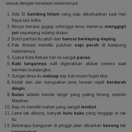
sesuai dengan keadaan sebenarnya:
Ada 10
kambing hitam
yang siap dikurbankan saat Hari
Raya Idul Adha.
Kenya merasa gugup sehingga terus menerus
menggigit
jari
sepanjang sidang skripsi.
Botol parfum itu jatuh dan
hancur berkeping-keping
.
Pak Ahmad memiliki puluhan
sapi perah
di kampung
halamannya.
Cuaca Kota Bekasi hari ini sangat
panas
.
Kaki tangannya
sulit digerakkan akibat cedera saat
bermain bulutangkis.
Sungai desa itu
meluap
tiap kali musim hujan tiba.
Kadal dan ular merupakan jenis hewan reptil
berdarah
dingin
.
Bulan
adalah benda langit yang paling terang setelah
Matahari.
Baju ini memiliki bahan yang sangat
lembut
.
Lama tak dibaca, banyak
kutu buku
yang hinggap di rak
itu.
Beberapa bangunan di pinggir jalan dibiarkan
kosong
tak
berpenghuni.