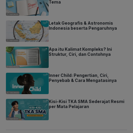
Tema
Letak Geografis & Astronomis
Indonesia beserta Pengaruhnya
Apa itu Kalimat Kompleks? Ini
Struktur, Ciri, dan Contohnya
Inner Child: Pengertian, Ciri,
Penyebab & Cara Mengatasinya
Kisi-Kisi TKA SMA Sederajat Resmi
per Mata Pelajaran