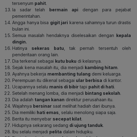
tersenyum
pahit
.
Ia sadar telah
bermain api
dengan para pejabat
pemerintahan.
Angga hanya bisa
gigit jari
karena sahamnya turun drastis
bulan ini.
Semua masalah hendaknya diselesaikan dengan
kepala
dingin.
Hatinya
sekeras batu
, tak pernah tersentuh oleh
penderitaan orang lain.
Dia terkenal sebagai
kutu buku
di kelasnya.
Sejak kena masalah itu, dia menjadi
kambing hitam
.
Ayahnya bekerja
membanting tulang
demi keluarga.
Perempuan itu dikenal sebagai
ular berbisa
di kantor.
Ucapannya selalu
manis di bibir
tapi
pahit di hati
.
Setelah menang lomba, dia menjadi
bintang sekolah
.
Dia adalah
tangan kanan
direktur perusahaan itu.
Wajahnya
bersinar
saat melihat hadiah dari ibunya.
Dia memiliki
hati emas
, selalu menolong siapa saja.
Berita itu menyebar
secepat kilat
.
Hidupnya sekarang sedang
di ujung tanduk
.
Ibu selalu menjadi
pelita
dalam hidupku.