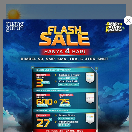
Ilustrasi Cara Kerja Penangkal Petir (Sumber Youtube: Sky
Net)
Pada kondisi ini, karena pertemuan kedua muatan yang
berbeda (positif dan negatif) maka terjadilah daya tarik
menarik yang menghasilkan aliran listrik. Muatan positif tertarik
ke muatan negatif, dan muatan negatif tertarik ke tanah lewat