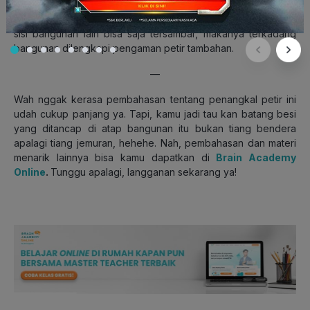
konduktor. Jadi, bangunan terselamatkan deh dari sambaran
petir. Eits, tapi nggak menutup kemungkinan juga ya, bahwa
sisi bangunan lain bisa saja tersambar, makanya terkadang
bangunan dilengkapi pengaman petir tambahan.
—
Wah nggak kerasa pembahasan tentang penangkal petir ini
udah cukup panjang ya. Tapi, kamu jadi tau kan batang besi
yang ditancap di atap bangunan itu bukan tiang bendera
apalagi tiang jemuran, hehehe. Nah, pembahasan dan materi
menarik lainnya bisa kamu dapatkan di
Brain Academy
Online
.
Tunggu apalagi, langganan sekarang ya!