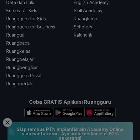
Dafa dan Lulu
English Academy
Kursus for Kids
Skill Academy
Ruangguru for Kids
Ruangkerja
Ruangguru for Business
Schoters
Ruanguji
Kalananti
Ruangbaca
Ruangkelas
Ruangbelajar
Ruangpengajar
Ruangguru Privat
Ruangpeduli
Coba GRATIS Aplikasi Ruangguru
Siap tembus PTN Impian! Brain Academy Online
Ikuti Kami
siap bantu kamu. Ayo ambil diskon s.d. 62%
sekarang!