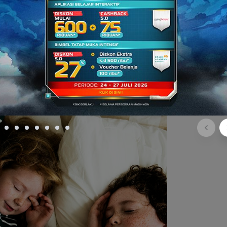
 penelitian dari
Pennsylvania University
yang
Reports
menunjukkan bahwa terdapat hubungan
gan perbaikan pola tidur – khususnya bagi anak.
 sekali dapat membantu anak agar mendapatkan
ni tentu akan memberikan dampak positif terhadap
 pelajaran baru keesokan harinya.