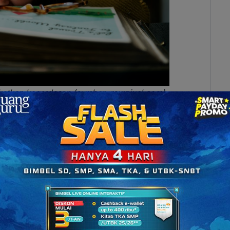
atkan kecerdasan (sumber: rawpixel.com)
pkan oleh BBC Science tentang pentingnya makan
a mengkonsumsi omega-3 bisa meningkatkan daya
k mengingat pelajaran sehingga tidak mudah lupa.
 Fakta & Hubungannya dengan Sains
Kita Peroleh dari Ikan?
 kecerdasan, ternyata mengkonsumsi ikan secara
bagi tubuh kamu. Manfaat pertama adalah dapat