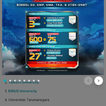
4. Universitas Negeri Surabaya (UNESA)
5.
Institut Seni Yogyakarta (ISI Jogja)
6. Institut Seni Denpasar (ISI Denpasar)
7.
Universitas Pendidikan Indonesia (UPI)
8. Universitas Negeri Malang (UNM)
9.
Universitas Negeri Sebelas Maret (UNS)
Kampus Swasta
1. Universitas Pelita Harapan (UPH)
2.
Telkom University
3.
BINUS University
4. Universitas Tarumanegara