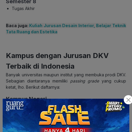
Semester 8
Tugas Akhir
Baca juga:
Kuliah Jurusan Desain Interior, Belajar Teknik
Tata Ruang dan Estetika
Kampus dengan Jurusan DKV
Terbaik di Indonesia
Banyak universitas maupun institut yang membuka prodi DKV.
Sebagian diantaranya memiliki
passing grade
yang cukup
ketat, lho. Berikut daftarnya:
Kampus Negeri
1. Institut Teknologi Bandung (ITB)
2.
Institut Teknologi Sepuluh Nopember (ITS)
3.
Universitas Negeri Semarang (UNNES)