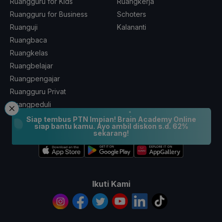
Ruangguru for Kids
Ruangkerja
Ruangguru for Business
Schoters
Ruanguji
Kalananti
Ruangbaca
Ruangkelas
Ruangbelajar
Ruangpengajar
Ruangguru Privat
Ruangpeduli
Siap tembus PTN Impian! Brain Academy Online
siap bantu kamu. Ayo ambil diskon s.d. 62%
Coba GRATIS Aplikasi Ruangguru
sekarang!
Ikuti Kami