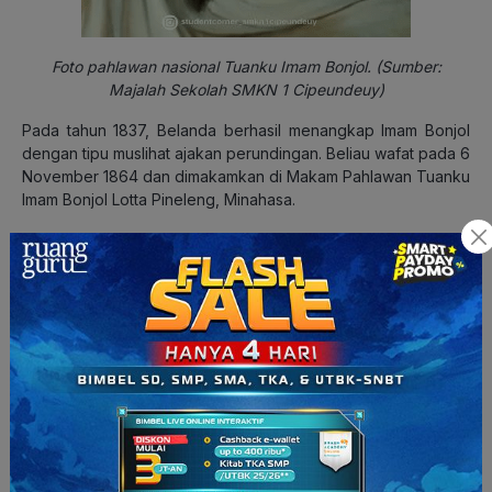
Foto pahlawan nasional Tuanku Imam Bonjol. (Sumber:
Majalah Sekolah SMKN 1 Cipeundeuy)
Pada tahun 1837, Belanda berhasil menangkap Imam Bonjol
dengan tipu muslihat ajakan perundingan. Beliau wafat pada 6
November 1864 dan dimakamkan di Makam Pahlawan Tuanku
Imam Bonjol Lotta Pineleng, Minahasa.
11. Frans Kaisiepo
Frans Kaisiepo lahir di Biak pada 10 Oktober 1921. Ia adalah
Gubernur Provinsi Papua keempat. Pada tahun 1993, Frans
Kaisiepo secara anumerta diakui sebagai Pahlawan Nasional
Indonesia karena usahanya sepanjang hidup untuk
menyatukan Irian Barat dengan Indonesia.