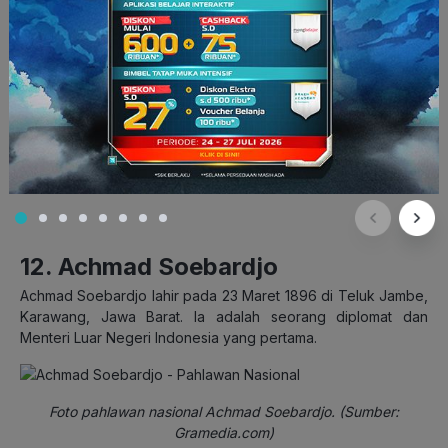
Gambar pahlawan nasional Frans Kaisiepo. (Sumber:
detik.com)
Frans Kaisiepo turut terlibat dalam Konferensi Malino, di mana
pembentukan Republik Indonesia Serikat dibahas. Dia juga
merupakan salah satu yang pertama kali mengibarkan
Bendera Merah Putih dan menyanyikan Indonesia Raya di
Papua pada 31 Agustus 1945. Setelah meninggal dunia, Frans
Kaisiepo dimakamkan di Taman Makam Pahlawan
Cendrawasih di Jayapura, Papua.
12. Achmad Soebardjo
Achmad Soebardjo lahir pada 23 Maret 1896 di Teluk Jambe,
Karawang, Jawa Barat. Ia adalah seorang diplomat dan
Menteri Luar Negeri Indonesia yang pertama.
Foto pahlawan nasional Achmad Soebardjo. (Sumber:
Gramedia.com)