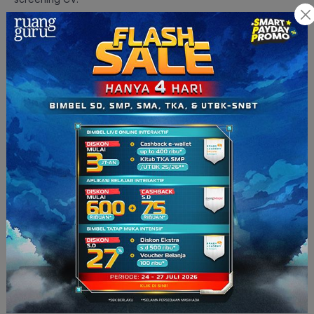
3. Bisa Jadi Asdos
Dosen biasanya mencari mahasiswa yang potensial untuk
membantu dalam kegiatan belajar mengajar. Dengan jadi
asdos atau asisten dosen, kamu bisa dapat beberapa
manfaat seperti: dapat uang jajan tambahan, meningkatkan
keterampilan komunikasi karena membantu mengajar
mahasiswa, membantu kita semakin menguasai ilmu yang kita
punya. Kamu bisa menjadi asisten dosen sambil menunggu
panggilan dari perusahan yang kamu lamar.
Baca juga:
Mengenal Sistem UKT, SPI, dan SPI di
Perguruan Tinggi Negeri
Bagaimana Cara Mendapat