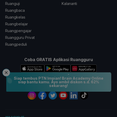
Ruanguji
Kalananti
Ruangbaca
Ruangkelas
Ruangbelajar
Ruangpengajar
Ruangguru Privat
Ruangpeduli
Coba GRATIS Aplikasi Ruangguru
Siap tembus PTN Impian! Brain Academy Online
siap bantu kamu. Ayo ambil diskon s.d. 62%
sekarang!
Ikuti Kami