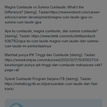
Magna Cumlaude vs Summa Cumlaude: What’s the
Difference? [daring]. Tautan:https://www.indeed.com/career-
advice/career-development/magna-cum-laude-gpa-vs-
summa-cum-laude-gpa
Apa itu cumlaude, magna cumlaude, dan summa cumlaude?
[daring]. Tautan: https://www.detik.com/edu/detikpedia/d-
6387152/apa-itu-cum-laude-magna-cum-laude-dan-summa-
cum-laude-ini-perbedaannya
Manfaat punya IPK Tinggi dan Cumlaude [daring]. Tautan:
https://www.kompas.com/edu/read/2022/12/17/104130271/4-
keuntungan-punya-ipk-tinggi-dan-cumlaude-mahasiswa-cek?
page=all
Syarat Cumlaude Program Sarjana ITB [daring]. Tautan:
https://metallurgy.itb.ac.id/persyaratan-cum-laude-dan-fast-
track/