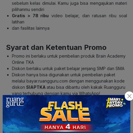
sebelum kelas dimulai. Kamu juga bisa mengajukan materi
pilihanmu sendiri
Gratis > 78 ribu
video belajar, dan ratusan ribu soal
latihan
dan fasilitas lainnya
Syarat dan Ketentuan Promo
Promo ini berlaku untuk pembelian produk Brain Academy
Online TKA
Diskon berlaku untuk paket belajar jenjang SMP dan SMA
Diskon hanya bisa digunakan untuk pembelian paket
melalui bayar.ruangguru.com dengan menggunakan kode
diskon
SIAPTKA
atau bisa dibantu oleh kakak Ruangguru
yang terhubung dengan kamu via WhatsApp!
Pastikan email yang terdaftar pada akun Ruangguru
adalah email aktif.
Kuota terbatas, promo dan hadiah berlaku selama
persediaan masih ada.