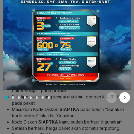
Baca Juga:
Belajar Bareng Champions Favoritmu di Brain
Academy Online!
Cara Penggunaan Kode Diskon
Gimana cara dapetin promonya? Cek langkah-langkahnya
berikut ini:
Kode voucher dapat digunakan untuk pembayaran via
website
bayar.ruangguru.com
.
Pilih jenjang kelas yang kamu inginkan di bagian kiri atas
dibawah tulisan “Redeem Voucher”.
Pilih produk sesuai kebutuhan kamu, dengan klik “Lihat
Paket Belajar” pada produk.
Pilih tipe paket yang sesuai untukmu, dengan klik “Pilih”
pada paket.
Masukkan Kode Diskon
SIAPTKA
pada kolom “Gunakan
kode diskon” lalu klik “Gunakan”.
Kode Diskon
SIAPTKA
kamu sudah berhasil digunakan!
Setelah berhasil, harga paket akan otomatis terpotong.