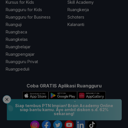
Kursus for Kids
Skill Academy
Ruangguru for Kids
Ruangkerja
Ruangguru for Business
Schoters
Ruanguji
Kalananti
Ruangbaca
Ruangkelas
Ruangbelajar
Ruangpengajar
Ruangguru Privat
Ruangpeduli
Coba GRATIS Aplikasi Ruangguru
Siap tembus PTN Impian! Brain Academy Online
siap bantu kamu. Ayo ambil diskon s.d. 62%
sekarang!
Ikuti Kami