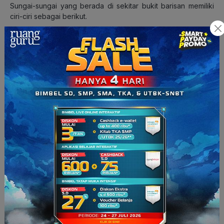
Sungai-sungai yang berada di sekitar bukit barisan memiliki
ciri-ciri sebagai berikut.
memiliki dasar sungai berbentuk “U”
berpola aliran rektangular
kecepatan aliran rendah
arah erosi ke dasar sungai
Pilihlah pernyataan yang benar…
1, 2, dan 3 benar
1 dan 3 benar
2 dan 4 benar
4 saja yang benar
Semua jawaban benar
Jawaban: C
Pembahasan: