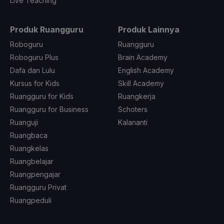
Live Teaching
Produk Ruangguru
Produk Lainnya
Roboguru
Ruangguru
Roboguru Plus
Brain Academy
Dafa dan Lulu
English Academy
Kursus for Kids
Skill Academy
Ruangguru for Kids
Ruangkerja
Ruangguru for Business
Schoters
Ruanguji
Kalananti
Ruangbaca
Ruangkelas
Ruangbelajar
Ruangpengajar
Ruangguru Privat
Ruangpeduli