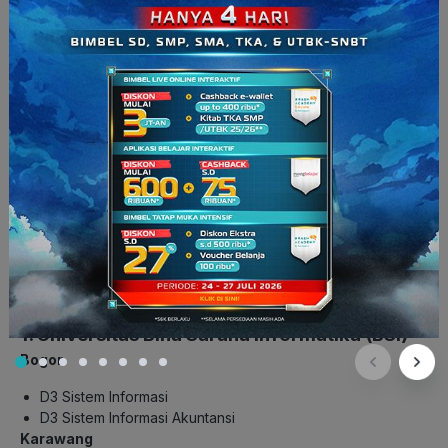
Teknik Industri
Perencanaan Wilayah dan Kota
Teknik Geofisika
Baca juga:
Jadwal Seleksi Mandiri ITB, Biaya, Jurusan,
dan Materi Ujian
PTS
yang Menyelenggarakan
PSDKU
Selain PTN, ada juga beberapa Perguruan Tinggi Swasta
(PTS) yang menyelenggarakan PSDKU antara lain:
1. Universitas Bina Sarana Informatika (BSI)
Bogor
D3 Sistem Informasi
D3 Sistem Informasi Akuntansi
Karawang