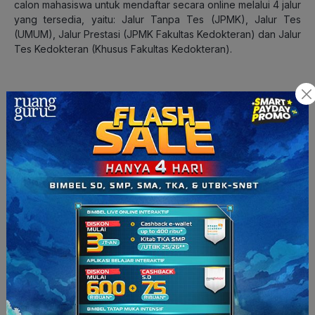
calon mahasiswa untuk mendaftar secara online melalui 4 jalur
yang tersedia, yaitu: Jalur Tanpa Tes (JPMK), Jalur Tes
(UMUM), Jalur Prestasi (JPMK Fakultas Kedokteran) dan Jalur
Tes Kedokteran (Khusus Fakultas Kedokteran).
Jurusan di UBAYA
Kabar baik nih! Selain menyediakan program studi jenjang S1,
UBAYA juga memiliki Politeknik dengan prodi D3. Apa saja
fakultas yang ditawarkan? Yuk, kita intip!
Program S1:
Fakultas Hukum
Fakultas Teknik
Fakultas Farmasi
Fakultas Psikologi
Fakultas Kedokteran
Fakultas Teknobiologi
Fakultas Industri Kreatif
Fakultas Bisnis dan Ekonomika