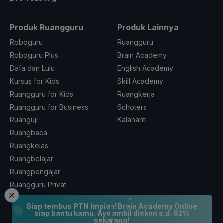
Produk Ruangguru
Produk Lainnya
Roboguru
Ruangguru
Roboguru Plus
Brain Academy
Dafa dan Lulu
English Academy
Kursus for Kids
Skill Academy
Ruangguru for Kids
Ruangkerja
Ruangguru for Business
Schoters
Ruanguji
Kalananti
Ruangbaca
Ruangkelas
Ruangbelajar
Ruangpengajar
Ruangguru Privat
Ruangpeduli
Siap tembus PTN Impian! Brain Academy Online
siap bantu kamu. Ayo ambil diskon s.d. 62%
sekarang!