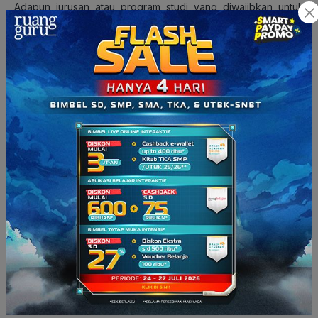
Adapun jurusan atau program studi yang diwajibkan untuk
mengunggah portofolio adalah sebagai berikut:
Olahraga
Seni Rupa, Desain, dan Karya
Tari (termasuk sendratasik/seni pertunjukkan opsi tari)
Teater (termasuk sendratasik/seni pertunjukkan opsi
drama/teater)
Musik (termasuk sendratasik/seni pertunjukkan opsi musik)
Seni Karawitan
Etnomusikologi
Fotografi
Film dan Televisi
Seni Pedalangan
Sendratasik
Baca juga:
Mata Pelajaran Pendukung SNBP, Wajib Tahu
Sebelum Memilih Prodi!