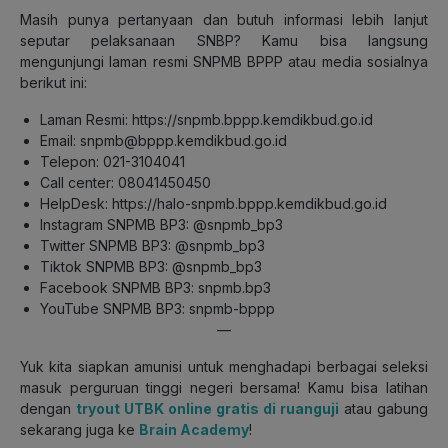
Masih punya pertanyaan dan butuh informasi lebih lanjut
seputar pelaksanaan SNBP? Kamu bisa langsung
mengunjungi laman resmi SNPMB BPPP atau media sosialnya
berikut ini:
Laman Resmi: https://snpmb.bppp.kemdikbud.go.id
Email: snpmb@bppp.kemdikbud.go.id
Telepon: 021-3104041
Call center: 08041450450
HelpDesk: https://halo-snpmb.bppp.kemdikbud.go.id
Instagram SNPMB BP3: @snpmb_bp3
Twitter SNPMB BP3: @snpmb_bp3
Tiktok SNPMB BP3: @snpmb_bp3
Facebook SNPMB BP3: snpmb.bp3
YouTube SNPMB BP3: snpmb-bppp
—
Yuk kita siapkan amunisi untuk menghadapi berbagai seleksi
masuk perguruan tinggi negeri bersama! Kamu bisa latihan
dengan
tryout UTBK online gratis di ruanguji
atau gabung
sekarang juga ke
Brain Academy
!