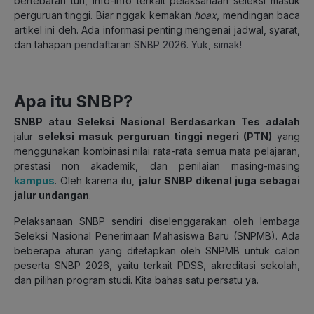
bertebaran tuh, info-info terkait pelaksanaan seleksi masuk
perguruan tinggi. Biar nggak kemakan
hoax
, mendingan baca
artikel ini deh. Ada informasi penting mengenai jadwal, syarat,
dan tahapan
pendaftaran SNBP 2026. Yuk, simak!
Apa itu SNBP?
SNBP atau Seleksi Nasional Berdasarkan Tes adalah
jalur
seleksi masuk perguruan tinggi negeri (PTN)
yang
menggunakan kombinasi nilai rata-rata semua mata pelajaran,
prestasi non akademik, dan penilaian masing-masing
kampus
. Oleh karena itu,
jalur SNBP dikenal juga sebagai
jalur undangan
.
Pelaksanaan SNBP sendiri diselenggarakan oleh lembaga
Seleksi Nasional Penerimaan Mahasiswa Baru (SNPMB). Ada
beberapa aturan yang ditetapkan oleh SNPMB untuk calon
peserta SNBP 2026, yaitu terkait PDSS, akreditasi sekolah,
dan pilihan program studi. Kita bahas satu persatu ya.