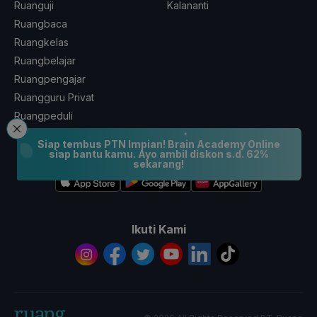
Ruanguji
Kalananti
Ruangbaca
Ruangkelas
Ruangbelajar
Ruangpengajar
Ruangguru Privat
Ruangpeduli
Siap tembus PTN Impian! Brain Academy Online
siap bantu kamu. Ayo ambil diskon s.d. 62%
Coba GRATIS Aplikasi Ruangguru
sekarang!
Ikuti Kami