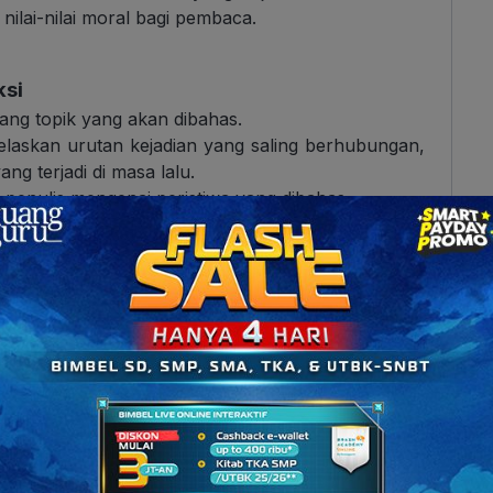
ilai-nilai moral bagi pembaca.
ksi
ang topik yang akan dibahas.
laskan urutan kejadian yang saling berhubungan,
ng terjadi di masa lalu.
i penulis mengenai peristiwa yang dibahas.
gai Tema, Ada Favoritmu?
h berbagai Tema
n strukturnya, yuk simak contoh teks cerita sejarah
 pemahaman:
tentang Majapahit