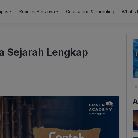
mpus
Brainies Bertanya
Counselling & Parenting
What's 
ta Sejarah Lengkap
A