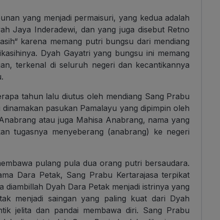
bunan yang menjadi permaisuri, yang kedua adalah
yah Jaya Inderadewi, dan yang juga disebut Retno
rkasih“ karena memang putri bungsu dari mendiang
 dikasihinya. Dyah Gayatri yang bungsu ini memang
gan, terkenal di seluruh negeri dan kecantikannya
.
erapa tahun lalu diutus oleh mendiang Sang Prabu
ni dinamakan pasukan Pamalayu yang dipimpin oleh
 Anabrang atau juga Mahisa Anabrang, nama yang
kan tugasnya menyeberang (anabrang) ke negeri
 membawa pulang pula dua orang putri bersaudara.
ama Dara Petak, Sang Prabu Kertarajasa terpikat
ka diambillah Dyah Dara Petak menjadi istrinya yang
tak menjadi saingan yang paling kuat dari Dyah
tik jelita dan pandai membawa diri. Sang Prabu