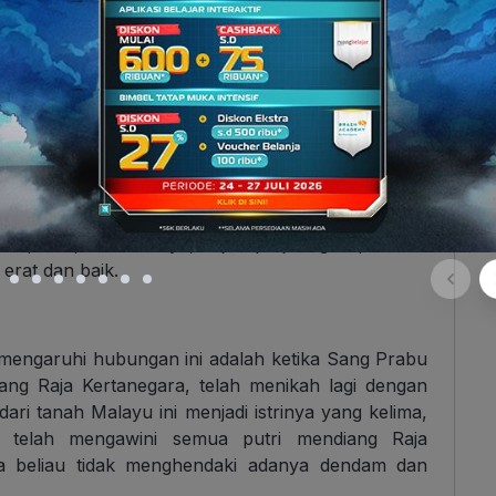
t di Majapahit
 S.H. Mintardja
 Raja Majapahit pertama bergelar Kertarajasa
asa-jasa para senopati (perwira) yang setia dan
 itu membagibagikan pangkat kepada mereka.
Tuban dan yang lain-lain pun diberi pangkat pula.
gan para pembantunya, sejak perjuangan pertama
erat dan baik.
mengaruhi hubungan ini adalah ketika Sang Prabu
ang Raja Kertanegara, telah menikah lagi dengan
ari tanah Malayu ini menjadi istrinya yang kelima,
 telah mengawini semua putri mendiang Raja
ena beliau tidak menghendaki adanya dendam dan