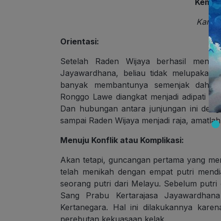
Kemelu
Karya:
Orientasi:
Setelah Raden Wijaya berhasil menjadi
Jayawardhana, beliau tidak melupakan j
banyak membantunya semenjak dahulu
Ronggo Lawe diangkat menjadi adipati di 
Dan hubungan antara junjungan ini den
sampai Raden Wijaya menjadi raja, amatlah 
Menuju Konflik atau Komplikasi:
Akan tetapi, guncangan pertama yang me
telah menikah dengan empat putri mendi
seorang putri dari Melayu. Sebelum putri d
Sang Prabu Kertarajasa Jayawardhana
Kertanegara. Hal ini dilakukannya kar
perebutan kekuasaan kelak.