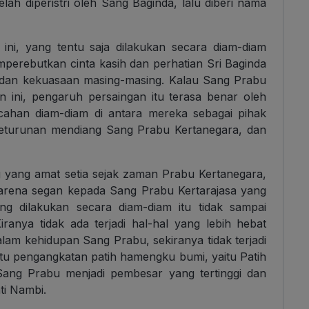
elah diperistri oleh Sang Baginda, lalu diberi nama
i ini, yang tentu saja dilakukan secara diam-diam
erebutkan cinta kasih dan perhatian Sri Baginda
t dan kekuasaan masing-masing. Kalau Sang Prabu
n ini, pengaruh persaingan itu terasa benar oleh
ecahan diam-diam di antara mereka sebagai pihak
eturunan mendiang Sang Prabu Kertanegara, dan
 yang amat setia sejak zaman Prabu Kertanegara,
arena segan kepada Sang Prabu Kertarajasa yang
ng dilakukan secara diam-diam itu tidak sampai
ranya tidak ada terjadi hal-hal yang lebih hebat
lam kehidupan Sang Prabu, sekiranya tidak terjadi
tu pengangkatan patih hamengku bumi, yaitu Patih
 Sang Prabu menjadi pembesar yang tertinggi dan
ti Nambi.