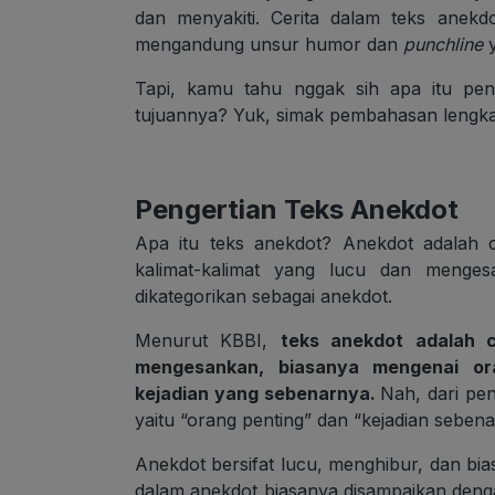
dan menyakiti. Cerita dalam teks anek
mengandung unsur humor dan
punchline
y
Tapi, kamu tahu nggak sih apa itu peng
tujuannya? Yuk, simak pembahasan lengka
Pengertian Teks Anekdot
Apa itu teks anekdot? Anekdot adalah 
kalimat-kalimat yang lucu dan menge
dikategorikan sebagai anekdot.
Menurut KBBI,
teks anekdot adalah c
mengesankan, biasanya mengenai or
kejadian yang sebenarnya.
Nah, dari pen
yaitu “orang penting” dan “kejadian sebena
Anekdot bersifat lucu, menghibur, dan bia
dalam anekdot biasanya disampaikan deng