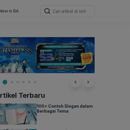
Search
for:
New in BA
rtikel Terbaru
100+ Contoh Slogan dalam
Berbagai Tema