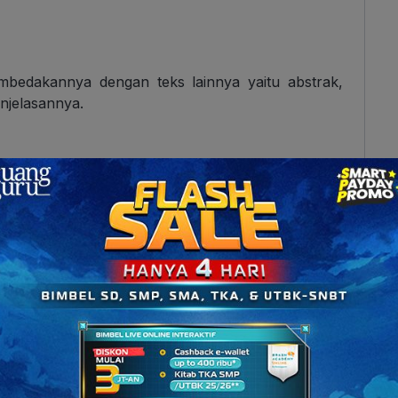
mbedakannya dengan teks lainnya yaitu abstrak,
enjelasannya.
atau bagian pembuka teks anekdot. Bagian ini
s secara singkat agar pembaca mengetahui arah
ian atau saat cerita mulai bergulir. Penulis juga
 peristiwa di bagian ini. Orientasi memiliki peran
nya krisis, konflik, atau masalah utama pada teks
flik atau masalah yang terjadi pada karakter. Krisis