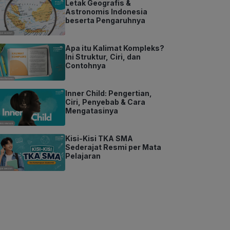
Letak Geografis &
Astronomis Indonesia
beserta Pengaruhnya
Apa itu Kalimat Kompleks?
Ini Struktur, Ciri, dan
Contohnya
Inner Child: Pengertian,
Ciri, Penyebab & Cara
Mengatasinya
Kisi-Kisi TKA SMA
Sederajat Resmi per Mata
Pelajaran