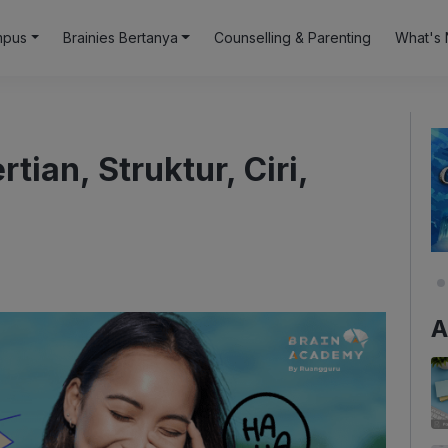
mpus
Brainies Bertanya
Counselling & Parenting
What's 
ian, Struktur, Ciri,
A