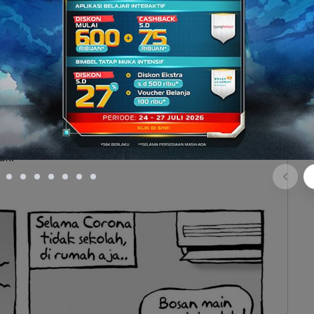
puasan atau kejanggalan.
ilakukan oleh karakter setelah mengalami krisis.
kap mencela atau menertawakan. Bagian ini juga
terduga.
erisi amanat atau kritik. Namun, koda pada teks
ak.