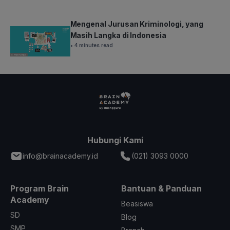
Mengenal Jurusan Kriminologi, yang
Masih Langka di Indonesia
• 4 minutes read
Hubungi Kami
info@brainacademy.id
(021) 3093 0000
Program Brain
Bantuan & Panduan
Academy
Beasiswa
SD
Blog
SMP