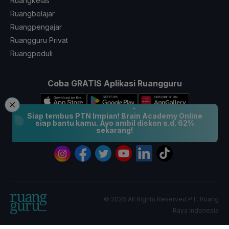
Ruangkelas
Ruangbelajar
Ruangpengajar
Ruangguru Privat
Ruangpeduli
Coba GRATIS Aplikasi Ruangguru
Siap tembus PTN Impian! Brain Academy Online
siap bantu kamu. Ayo ambil diskon s.d. 62%
sekarang!
Ikuti Kami
© 2026 All Rights Reserved PT. Ruang
Raya Indonesia