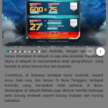
flora di Indonesia adalah topografi, jenis tanah, ketersediaan
air, cahaya matahari, dan angin.
Beberapa ciri flora bagian tengah antara lain pohonnya tinggi
tetap jarang, saat musim kemarau daunnya meranggas, dan
dapat beradaptasi di wilayah kering. Contohnya pohon jati,
lontar, dan cendana.
b. Fauna Indonesia Bagian Tengah
Fauna di Indonesia Bagian Tengah merupakan peralihan
antara fauna Asiatis dan Australis, dengan spesies yang
hanya ditemukan di wilayah ini saja atau endemik. Perbedaan
fauna di wilayah ini mencerminkan letak geografisnya yang
berada di antara benua Asia dan Australia.
Contohnya, di Sulawesi terdapat fauna endemik, seperti
anoa, babi rusa, dan tarsius. Di Nusa Tenggara, terdapat
komodo, yang merupakan reptil terbesar di dunia.
Sedangkan di wilayah Maluku juga dikenal memiliki berbagai
jenis burung endemik seperti burung bidadari dan burung
kakaktua.