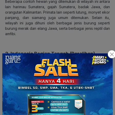
Beberapa contoh hewan yang ditemukan di wilayah ini antara
lain harimau Sumatera, gajah Sumatera, badak Jawa, dan
orangutan Kalimantan. Primata lain seperti lutung, monyet ekor
panjang, dan siamang juga umum ditemukan. Selain itu,
wilayah ini juga dihuni oleh berbagai jenis burung seperti
burung merak dan elang Jawa, serta berbagai jenis reptil dan
amfibi.
2. Indonesia Bagian Tengah (Peralihan)
Flora dan fauna wilayah peralihan merupakan transisi antara
wilayah Asia dan Australia dan tersebar di pulau-pulau bagian
Tengah Indonesia seperti Pulau Sulawesi, Nusa Tenggara,
dan pulau-pulau kecil disekitarnya, Jenis flora dan fauna di
wilayah ini memiliki keunikan sendiri, sehingga disebut
endemik.
a. Flora Indonesia Bagian Tengah
Persebaran flora di Indonesia Bagian Tengah dipengaruhi
oleh iklim Am (tropis musim) dan Aw (sabana tropis)i. Selain
iklim, faktor alami yang berpengaruh terhadap persebaran