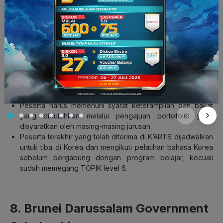
Syarat Beasiswa K-ARTS:
Warga negara yang termasuk ke dalam
low and middle
income countries
dari OECD DAC (Development Assistance
Committee).
Telah menyelesaikan pendidikan pada jenjang
SMA/Sederajat atau program sarjana sebelum masuk ke
K’ARTS
Peserta perlu memenuhi persyaratan keahlian bahasa
Korea yang sudah ditetapkan setiap departemen.
Peserta harus memenuhi syarat keterampilan dan bakat
yang dibutuhkan melalui pengajuan portofolio yang
disyaratkan oleh masing-masing jurusan
Peserta terakhir yang telah diterima di K’ARTS dijadwalkan
untuk tiba di Korea dan mengikuti pelatihan bahasa Korea
sebelum bergabung dengan program belajar, kecuali
sudah memegang TOPIK level 6.
8. Brunei Darussalam Government