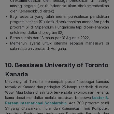
direkomendasikan oleh lembaga pendidikan di masing-
masing negara (untuk Indonesia akan direkomendasikan
oleh Kemendikbud Ristek),
Bagi peserta yang telah menempuh/selesai pendidikan
program sarjana (S1) tidak diperkenankan mendaftar pada
program S1 di Stipendium Hungaricum tapi diperkenankan
untuk mendaftar di program S2,
Berusia lebih dari 18 tahun per 31 Agustus 2022,
Memenuhi syarat untuk diterima sebagai mahasiswa di
salah satu universitas di Hongaria.
10. Beasiswa University of Toronto
Kanada
University of Toronto menempati posisi 1 sebagai kampus
terbaik di Kanada dan peringkat 25 kampus terbaik di dunia.
Wow! Mau kuliah di sini tapi terkendala akomodasi? Tenang,
kamu dapat mendaftar melalui beasiswa beasiswa
Lester B.
Person International Scholarship
. Ada 700 program studi
S1 yang ditawarkan, mulai dari Komunikasi, Ilmu Komputer,
Jurnalistik, Sastra, Ilmu Lingkungan, Paramedis, Forensik, dan