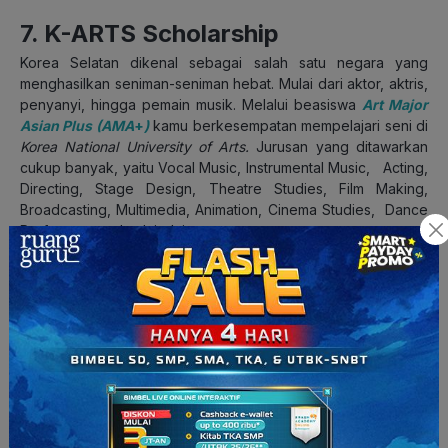
7. K-ARTS Scholarship
Korea Selatan dikenal sebagai salah satu negara yang
menghasilkan seniman-seniman hebat. Mulai dari aktor, aktris,
penyanyi, hingga pemain musik. Melalui beasiswa
Art Major
Asian Plus (AMA
+
)
kamu berkesempatan mempelajari seni di
Korea National University of Arts
.
Jurusan yang ditawarkan
cukup banyak, yaitu Vocal Music, Instrumental Music, Acting,
Directing, Stage Design, Theatre Studies, Film Making,
Broadcasting, Multimedia, Animation, Cinema Studies, Dance
Performance, dan lain-lain.
Cakupan Beasiswa K-ARTS:
Tiket pesawat kelas ekonomi dari dan ke Korea Selatan
untuk keberangkatan dan kelulusan.
Tunjangan bulanan sebesar 800.000 KRW (Rp10.134.811)
per bulan.
Pelatihan bahasa Korea intensif selama 4 bulan sebelum
masuk.
Bantuan penuh biaya kuliah (hanya semester reguler).
Asuransi kesehatan: cakupan terbatas.