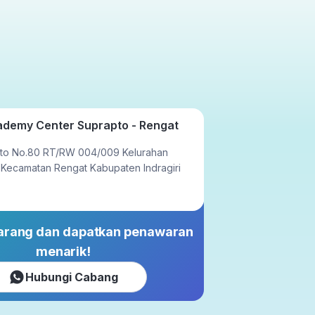
Tatap Muka
23x setahun
ademy Center Suprapto - Rengat
pto No.80 RT/RW 004/009 Kelurahan
 Kecamatan Rengat Kabupaten Indragiri
karang dan dapatkan penawaran
menarik!
Hubungi Cabang