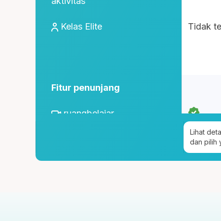
aktivitas
Kelas Elite
Tidak t
Fitur penunjang
ruangbelajar
Lihat det
roboguru
dan pilih
Konseling dan Kelas
Pengembangan Diri
Konseling Privat via chat &
tatap muka