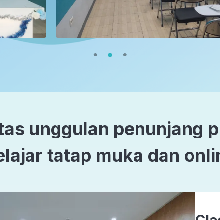
itas unggulan penunjang 
elajar tatap muka dan onli
Cla