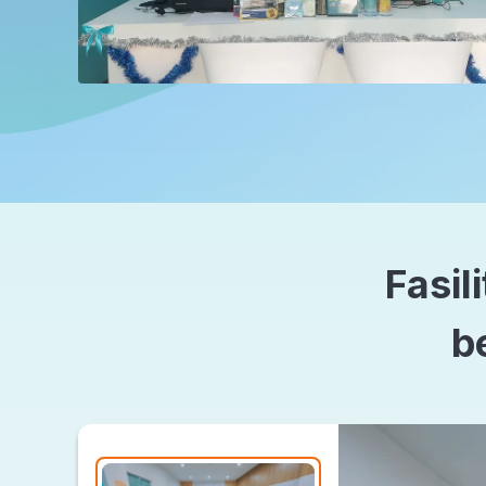
Fasil
b