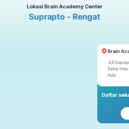
Lokasi Brain Academy Center
Tatap Muka
Suprapto - Rengat
ahun
23x setahun
Brain Ac
Jl.R.Supra
Sekip Hulu
Hulu
Daftar se