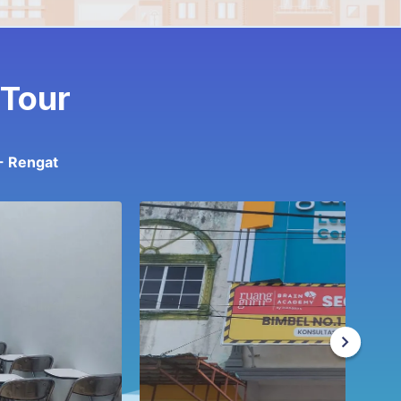
 Tour
- Rengat