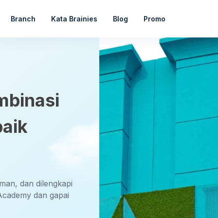
Branch
Kata Brainies
Blog
Promo
mbinasi
baik
aman, dan dilengkapi
Academy dan gapai