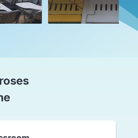
proses
ne
ssroom