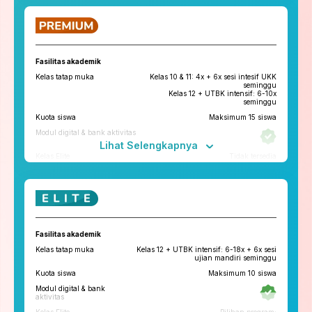
ruangbelajar
roboguru
Konseling dan Kelas
Pengembangan Diri
Fasilitas akademik
Konseling Privat via chat & video
Kelas tatap muka
Kelas 10 & 11: 4x + 6x sesi intesif UKK
call
seminggu
Kelas 12 + UTBK intensif: 6-10x
Kelas Pengembangan Diri
seminggu
Kuota siswa
Maksimum 15 siswa
Tryout
Modul digital & bank aktivitas
Tryout Basic & Premium
13x setahun
Lihat Selengkapnya
*Paket yang tersedia di tiap cabang bisa berbeda
Kelas Elite
Tidak tersedia
Fitur penunjang
ruangbelajar
roboguru
Konseling dan Kelas
Fasilitas akademik
Pengembangan Diri
Kelas tatap muka
Kelas 12 + UTBK intensif: 6-18x + 6x sesi
Konseling Privat via chat & video
ujian mandiri seminggu
call
Kuota siswa
Maksimum 10 siswa
Kelas Pengembangan Diri
Tatap Muka
Modul digital & bank
Tryout
aktivitas