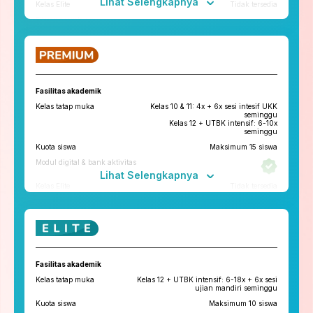
Lihat Selengkapnya
Kelas Elite
Tidak tersedia
Fitur penunjang
ruangbelajar
roboguru
Konseling dan Kelas
Pengembangan Diri
Fasilitas akademik
Konseling Privat via chat & video
Kelas tatap muka
Kelas 10 & 11: 4x + 6x sesi intesif UKK
call
seminggu
Kelas 12 + UTBK intensif: 6-10x
Kelas Pengembangan Diri
seminggu
Kuota siswa
Maksimum 15 siswa
Tryout
Modul digital & bank aktivitas
Tryout Basic & Premium
13x setahun
Lihat Selengkapnya
*Paket yang tersedia di tiap cabang bisa berbeda
Kelas Elite
Tidak tersedia
Fitur penunjang
ruangbelajar
roboguru
Konseling dan Kelas
Fasilitas akademik
Pengembangan Diri
Kelas tatap muka
Kelas 12 + UTBK intensif: 6-18x + 6x sesi
Konseling Privat via chat & video
ujian mandiri seminggu
call
Kuota siswa
Maksimum 10 siswa
Kelas Pengembangan Diri
Tatap Muka