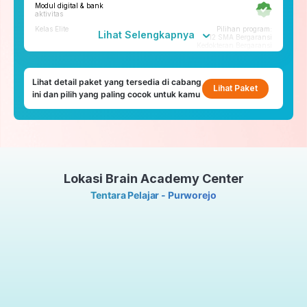
Modul digital & bank
Tryout
aktivitas
Tryout Basic & Premium
Kelas Elite
Pilihan program:
23x setahun
Lihat Selengkapnya
12 SMA Bergaransi
Kedokteran Bergaransi
*Paket yang tersedia di tiap cabang bisa berbeda
Fitur penunjang
Lihat detail paket yang tersedia di cabang
ruangbelajar
Lihat Paket
ini dan pilih yang paling cocok untuk kamu
roboguru
Konseling dan Kelas
Pengembangan Diri
Konseling Privat via chat &
video call
Lokasi Brain Academy Center
Kelas Pengembangan Diri
Tatap Muka
Tentara Pelajar - Purworejo
Tryout
Tryout Basic & Premium
23x setahun
*Paket yang tersedia di tiap cabang bisa berbeda