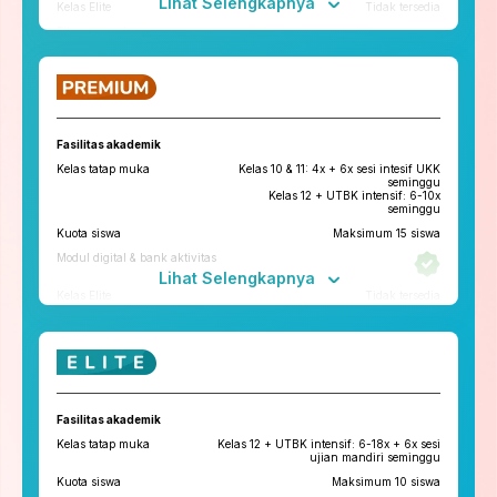
Lihat Selengkapnya
Kelas Elite
Tidak tersedia
Fitur penunjang
ruangbelajar
roboguru
Konseling dan Kelas
Pengembangan Diri
Fasilitas akademik
Konseling Privat via chat & video
Kelas tatap muka
Kelas 10 & 11: 4x + 6x sesi intesif UKK
call
seminggu
Kelas 12 + UTBK intensif: 6-10x
Kelas Pengembangan Diri
seminggu
Kuota siswa
Maksimum 15 siswa
Tryout
Modul digital & bank aktivitas
Tryout Basic & Premium
13x setahun
Lihat Selengkapnya
*Paket yang tersedia di tiap cabang bisa berbeda
Kelas Elite
Tidak tersedia
Fitur penunjang
ruangbelajar
roboguru
Konseling dan Kelas
Fasilitas akademik
Pengembangan Diri
Kelas tatap muka
Kelas 12 + UTBK intensif: 6-18x + 6x sesi
Konseling Privat via chat & video
ujian mandiri seminggu
call
Kuota siswa
Maksimum 10 siswa
Kelas Pengembangan Diri
Tatap Muka