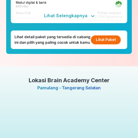
Modul digital & bank
Tryout
aktivitas
Tryout Basic & Premium
Kelas Elite
Pilihan program:
23x setahun
Lihat Selengkapnya
12 SMA Bergaransi
Kedokteran Bergaransi
*Paket yang tersedia di tiap cabang bisa berbeda
Fitur penunjang
Lihat detail paket yang tersedia di cabang
ruangbelajar
Lihat Paket
ini dan pilih yang paling cocok untuk kamu
roboguru
Konseling dan Kelas
Pengembangan Diri
Konseling Privat via chat &
video call
Lokasi Brain Academy Center
Kelas Pengembangan Diri
Tatap Muka
Pamulang - Tangerang Selatan
Tryout
Tryout Basic & Premium
23x setahun
*Paket yang tersedia di tiap cabang bisa berbeda