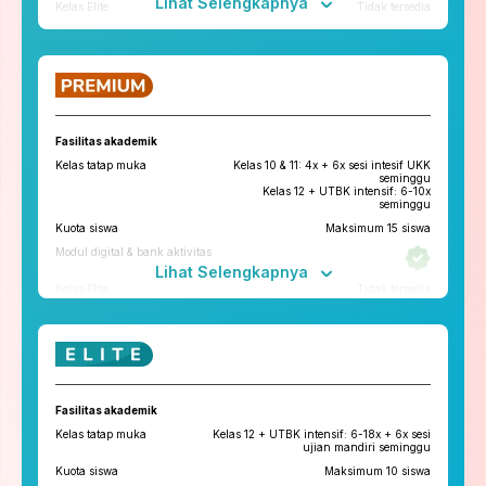
Lihat Selengkapnya
Kelas Elite
Tidak tersedia
Fitur penunjang
ruangbelajar
roboguru
Konseling dan Kelas
Pengembangan Diri
Fasilitas akademik
Konseling Privat via chat & video
Kelas tatap muka
Kelas 10 & 11: 4x + 6x sesi intesif UKK
call
seminggu
Kelas 12 + UTBK intensif: 6-10x
Kelas Pengembangan Diri
seminggu
Kuota siswa
Maksimum 15 siswa
Tryout
Modul digital & bank aktivitas
Tryout Basic & Premium
13x setahun
Lihat Selengkapnya
*Paket yang tersedia di tiap cabang bisa berbeda
Kelas Elite
Tidak tersedia
Fitur penunjang
ruangbelajar
roboguru
Konseling dan Kelas
Fasilitas akademik
Pengembangan Diri
Kelas tatap muka
Kelas 12 + UTBK intensif: 6-18x + 6x sesi
Konseling Privat via chat & video
ujian mandiri seminggu
call
Kuota siswa
Maksimum 10 siswa
Kelas Pengembangan Diri
Tatap Muka